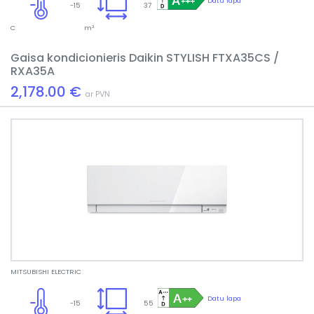
Datu lapa
-15
37
C
m²
Gaisa kondicionieris Daikin STYLISH FTXA35CS /
RXA35A
2,178.00 €
ar PVN
MITSUBISHI ELECTRIC
Datu lapa
-15
55