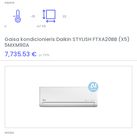
DAIKIN
-15
22
C
m² X5
Gaisa kondicionieris Daikin STYLISH FTXA20BB (X5)
5MXM90A
7,735.53 €
ar PVN
MIDEA