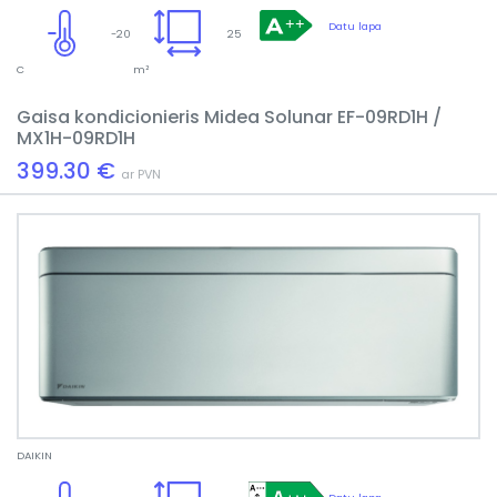
Datu lapa
-20
25
C
m²
Gaisa kondicionieris Midea Solunar EF-09RD1H /
MX1H-09RD1H
399.30 €
ar PVN
DAIKIN