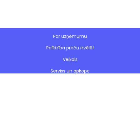
Par uzņēmumu
Palīdzība preču izvēlē!
Veikals
Serviss un apkope
Esto nomaksa
Paveiktie darbi
Blogs
Noteikumi
Kontakti