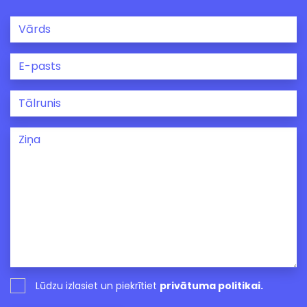
Lūdzu izlasiet un piekrītiet
privātuma politikai.