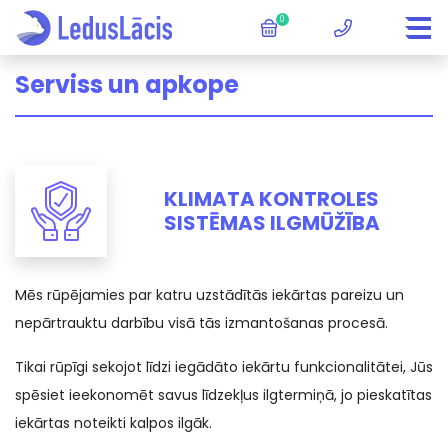
0
Serviss un apkope
KLIMATA KONTROLES
SISTĒMAS ILGMŪŽĪBA
Mēs rūpējamies par katru uzstādītās iekārtas pareizu un
nepārtrauktu darbību visā tās izmantošanas procesā.
Tikai rūpīgi sekojot līdzi iegādāto iekārtu funkcionalitātei, Jūs
spēsiet ieekonomēt savus līdzekļus ilgtermiņā, jo pieskatītas
iekārtas noteikti kalpos ilgāk.