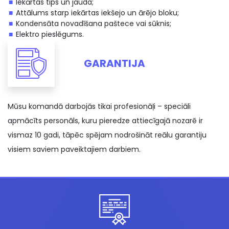
Iekārtas tips un jauda;
Attālums starp iekārtas iekšejo un ārējo bloku;
Kondensāta novadīšana paštece vai sūknis;
Elektro pieslēgums.
GARANTIJA
Mūsu komandā darbojās tikai profesionāļi – speciāli
apmācīts personāls, kuru pieredze attiecīgajā nozarē ir
vismaz 10 gadi, tāpēc spējam nodrošināt reālu garantiju
visiem saviem paveiktajiem darbiem.