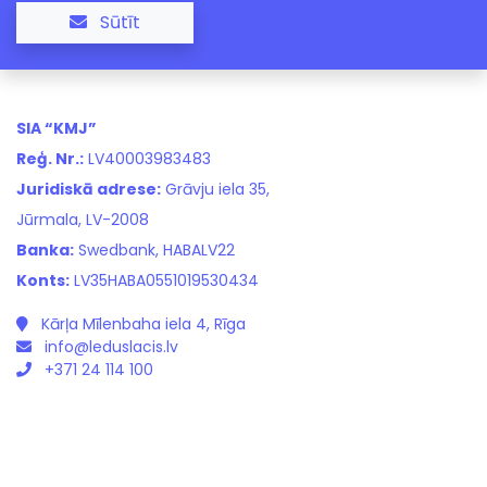
Sūtīt
SIA “KMJ”
Reģ. Nr.:
LV40003983483
Juridiskā adrese:
Grāvju iela 35,
Jūrmala, LV-2008
Banka:
Swedbank, HABALV22
Konts:
LV35HABA0551019530434
Kārļa Mīlenbaha iela 4, Rīga
info@leduslacis.lv
+371 24 114 100