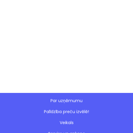
Par uzņēmumu
Palīdzība preču izvēlē!
Veikals