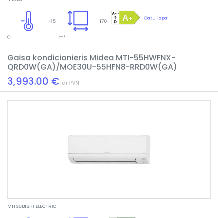
Datu lapa
-15
170
C
m²
Gaisa kondicionieris Midea MTI-55HWFNX-
QRD0W(GA)/MOE30U-55HFN8-RRD0W(GA)
3,993.00 €
ar PVN
MITSUBISHI ELECTRIC