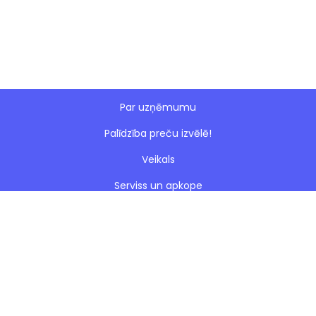
Par uzņēmumu
Palīdzība preču izvēlē!
Veikals
Serviss un apkope
Esto nomaksa
Paveiktie darbi
Blogs
Noteikumi