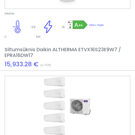
DAIKIN
Datu lapa
-28
16
C
kW
Siltumsūknis Daikin ALTHERMA ETVX16S23E9W7 /
EPRA16DW17
15,933.28 €
ar PVN