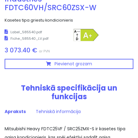
FDTC60VH/SRC60ZSX-W
Kasetes tipa griestu kondicionieris
Label_585540.pdf
Fiche_585540_LV.pdf
3 073.40 €
ar PVN
Pievienot grozam
Tehniskā specifikācija un
funkcijas
Apraksts
Tehniskā informācija
Mitsubishi Heavy FDTC25VF / SRC25ZMX-S ir kasetes tipa
gaisa kondicionieris, kas spēj efektīvi sadalīt gaisa