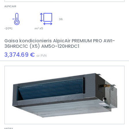
ALPICAIR
36
-20°C
m² X5
Gaisa kondicionieris AlpicAir PREMIUM PRO AWI-
36HRDC1C (X5) AM5O-120HRDC1
3,374.69 €
ar PVN
MIDEA