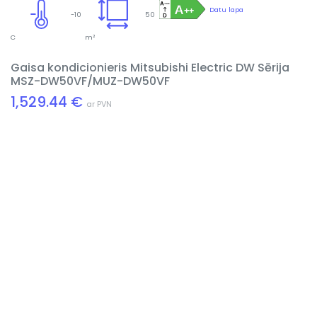
Datu lapa
-10
50
C
m²
Gaisa kondicionieris Mitsubishi Electric DW Sērija
MSZ-DW50VF/MUZ-DW50VF
1,529.44 €
ar PVN