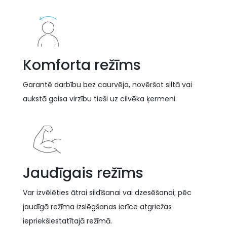
Komforta režīms
Garantē darbību bez caurvēja, novēršot siltā vai
aukstā gaisa virzību tieši uz cilvēka ķermeni.
Jaudīgais režīms
Var izvēlēties ātrai sildīšanai vai dzesēšanai; pēc
jaudīgā režīma izslēgšanas ierīce atgriežas
iepriekšiestatītajā režīmā.