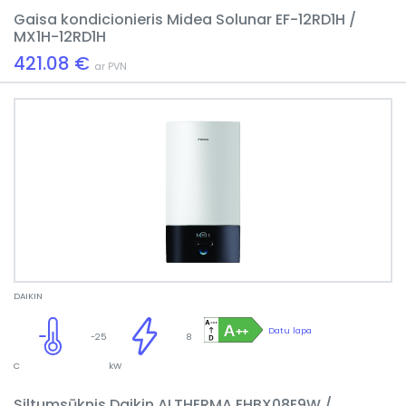
Gaisa kondicionieris Midea Solunar EF-12RD1H /
MX1H-12RD1H
421.08 €
ar PVN
DAIKIN
Datu lapa
-25
8
C
kW
Siltumsūknis Daikin ALTHERMA EHBX08E9W /