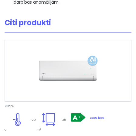
darbības anomālijām.
Citi produkti
MIDEA
Datu lapa
-20
35
C
m²