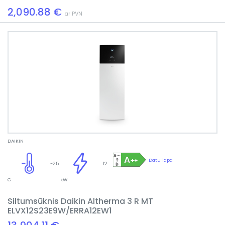
2,090.88 €
ar PVN
DAIKIN
Datu lapa
-25
12
C
kW
Siltumsūknis Daikin Altherma 3 R MT
ELVX12S23E9W/ERRA12EW1