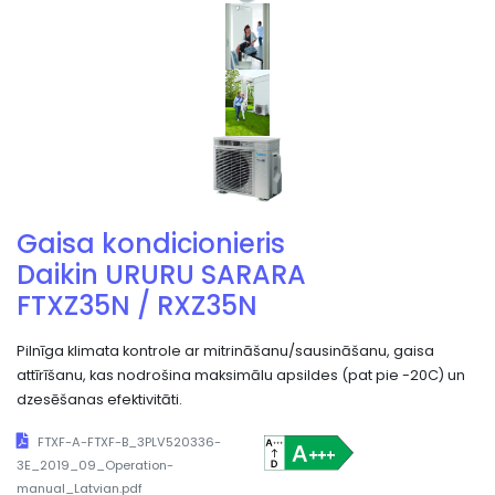
Gaisa kondicionieris
Daikin URURU SARARA
FTXZ35N / RXZ35N
Pilnīga klimata kontrole ar mitrināšanu/sausināšanu, gaisa
attīrīšanu, kas nodrošina maksimālu apsildes (pat pie -20C) un
dzesēšanas efektivitāti.
FTXF-A-FTXF-B_3PLV520336-
3E_2019_09_Operation-
manual_Latvian.pdf