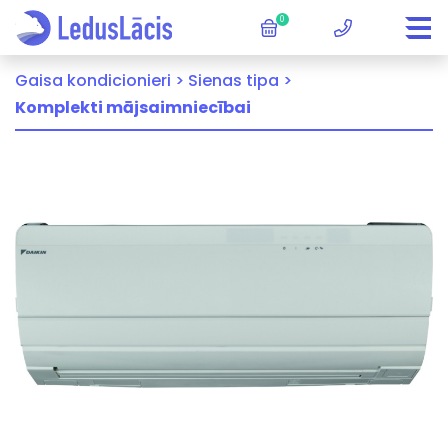
0
Gaisa kondicionieri >
Sienas tipa >
Komplekti mājsaimniecībai