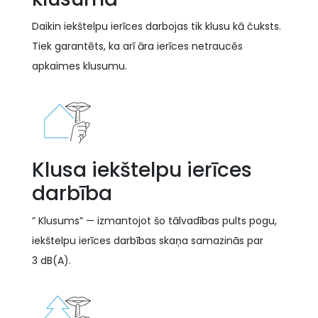
Daikin iekštelpu ierīces darbojas tik klusu kā čuksts.
Tiek garantēts, ka arī āra ierīces netraucēs
apkaimes klusumu.
Klusa iekštelpu ierīces
darbība
” Klusums” — izmantojot šo tālvadības pults pogu,
iekštelpu ierīces darbības skaņa samazinās par
3 dB(A).