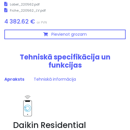
Label_220562.pdf
Fiche_220562_LV.pdf
4 382.62 €
ar PVN
Pievienot grozam
Tehniskā specifikācija un
funkcijas
Apraksts
Tehniskā informācija
Daikin Residential