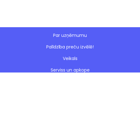
Par uzņēmumu
Palīdzība preču izvēlē!
Veikals
Serviss un apkope
Esto nomaksa
Paveiktie darbi
Blogs
Noteikumi
Kontakti
Privātuma politika