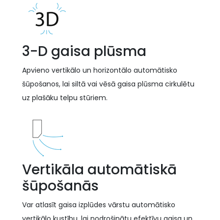
3-D gaisa plūsma
Apvieno vertikālo un horizontālo automātisko
šūpošanos, lai siltā vai vēsā gaisa plūsma cirkulētu
uz plašāku telpu stūriem.
Vertikāla automātiskā
šūpošanās
Var atlasīt gaisa izplūdes vārstu automātisko
vertikālo kustību, lai nodrošinātu efektīvu gaisa un