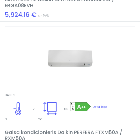
ERGA08EVH
5,924.16 €
ar PVN
DAIKIN
Datu lapa
-21
60
C
m²
Gaisa kondicionieris Daikin PERFERA FTXM50A /
RXM50A