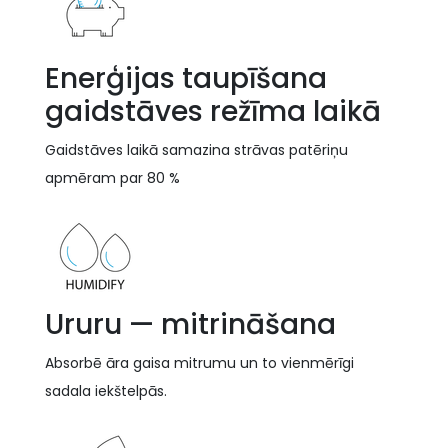
Enerģijas taupīšana
gaidstāves režīma laikā
Gaidstāves laikā samazina strāvas patēriņu
apmēram par 80 %
Ururu — mitrināšana
Absorbē āra gaisa mitrumu un to vienmērīgi
sadala iekštelpās.