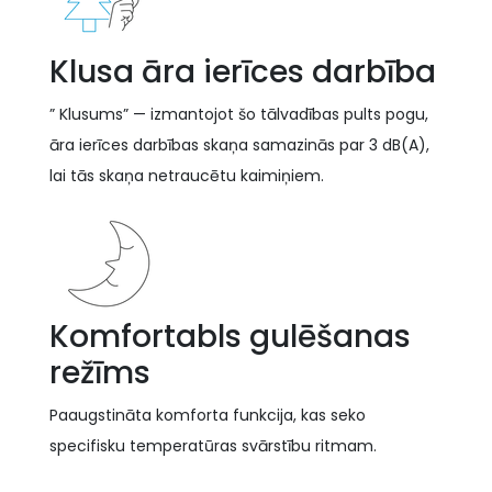
Klusa āra ierīces darbība
” Klusums” — izmantojot šo tālvadības pults pogu,
āra ierīces darbības skaņa samazinās par 3 dB(A),
lai tās skaņa netraucētu kaimiņiem.
Komfortabls gulēšanas
režīms
Paaugstināta komforta funkcija, kas seko
specifisku temperatūras svārstību ritmam.