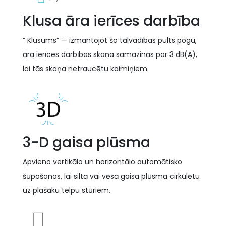
Klusa āra ierīces darbība
” Klusums” — izmantojot šo tālvadības pults pogu,
āra ierīces darbības skaņa samazinās par 3 dB(A),
lai tās skaņa netraucētu kaimiņiem.
3-D gaisa plūsma
Apvieno vertikālo un horizontālo automātisko
šūpošanos, lai siltā vai vēsā gaisa plūsma cirkulētu
uz plašāku telpu stūriem.