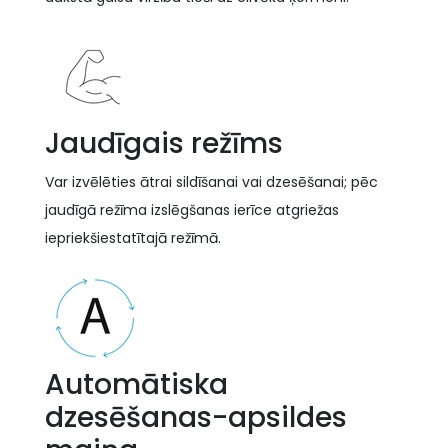
Jaudīgais režīms
Var izvēlēties ātrai sildīšanai vai dzesēšanai; pēc
jaudīgā režīma izslēgšanas ierīce atgriežas
iepriekšiestatītajā režīmā.
Automātiska
dzesēšanas-apsildes