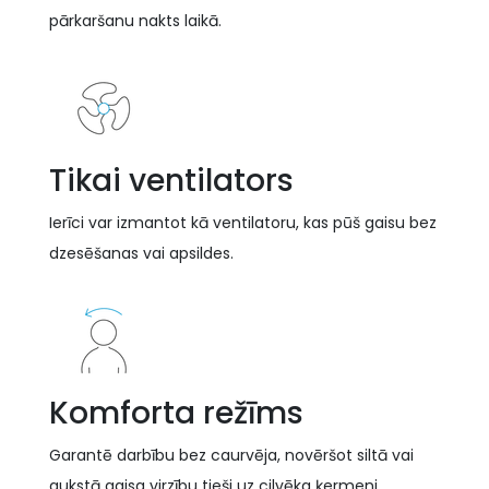
pārkaršanu nakts laikā.
Tikai ventilators
Ierīci var izmantot kā ventilatoru, kas pūš gaisu bez
dzesēšanas vai apsildes.
Komforta režīms
Garantē darbību bez caurvēja, novēršot siltā vai
aukstā gaisa virzību tieši uz cilvēka ķermeni.