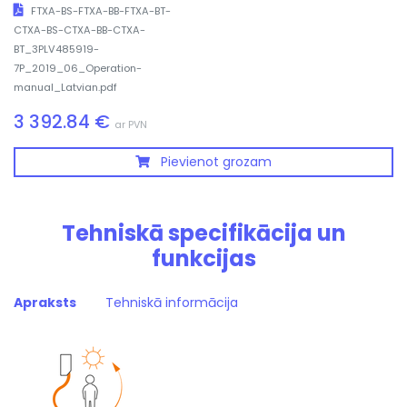
FTXA-BS-FTXA-BB-FTXA-BT-
CTXA-BS-CTXA-BB-CTXA-
BT_3PLV485919-
7P_2019_06_Operation-
manual_Latvian.pdf
3 392.84 €
ar PVN
Pievienot grozam
Tehniskā specifikācija un
funkcijas
Apraksts
Tehniskā informācija