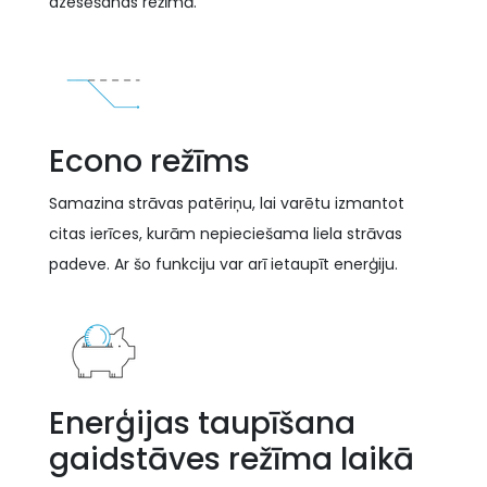
dzesēšanas režīmā.
Econo režīms
Samazina strāvas patēriņu, lai varētu izmantot
citas ierīces, kurām nepieciešama liela strāvas
padeve. Ar šo funkciju var arī ietaupīt enerģiju.
Enerģijas taupīšana
gaidstāves režīma laikā