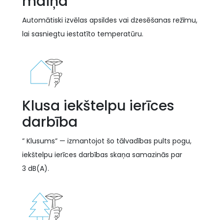
maiņa
Automātiski izvēlas apsildes vai dzesēšanas režīmu,
lai sasniegtu iestatīto temperatūru.
Klusa iekštelpu ierīces
darbība
” Klusums” — izmantojot šo tālvadības pults pogu,
iekštelpu ierīces darbības skaņa samazinās par
3 dB(A).