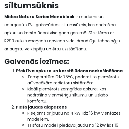
siltumsūknis
Midea Nature Series Monoblock
ir moderns un
energoefektīvs gaiss-ūdens siltumsūknis, kas nodrošina
apkuri un karsto ūdeni visa gada garumā. Šī sistēma ar
R290 aukstumaģentu apvieno videi draudzīgu tehnoloģiju
ar augstu veiktspēju un ērtu uzstādīšanu.
Galvenās iezīmes:
Efektīva apkure un karstā ūdens nodrošināšana
Temperatūra līdz 75°C, padarot to piemērotu
arī vecākām radiatoru sistēmām.
Ideāli piemērots zemgrīdas apkurei, kas
nodrošina vienmērīgu siltumu un uzlabo
komfortu.
Plašs jaudas diapazons
Pieejams ar jaudu no 4 kW līdz 16 kW vienfāzes
modeļiem.
Trīsfāzu modeļi piedāvā jaudu no 12 kW līdz 16