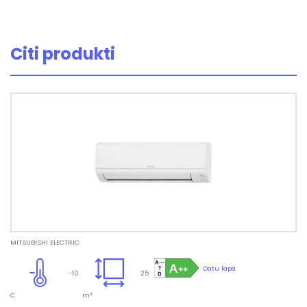
Citi produkti
MITSUBISHI ELECTRIC
Datu lapa
-10
25
C
m²