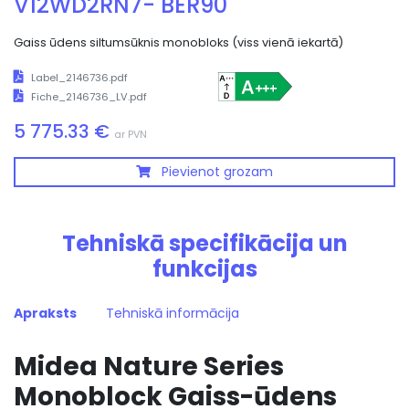
V12WD2RN7- BER90
Gaiss ūdens siltumsūknis monobloks (viss vienā iekartā)
Label_2146736.pdf
Fiche_2146736_LV.pdf
5 775.33 €
ar PVN
Pievienot grozam
Tehniskā specifikācija un
funkcijas
Apraksts
Tehniskā informācija
Midea Nature Series
Monoblock Gaiss-ūdens