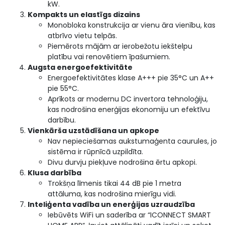
kW.
Kompakts un elastīgs dizains
Monobloka konstrukcija ar vienu āra vienību, kas
atbrīvo vietu telpās.
Piemērots mājām ar ierobežotu iekštelpu
platību vai renovētiem īpašumiem.
Augsta energoefektivitāte
Energoefektivitātes klase A+++ pie 35°C un A++
pie 55°C.
Aprīkots ar modernu DC invertora tehnoloģiju,
kas nodrošina enerģijas ekonomiju un efektīvu
darbību.
Vienkārša uzstādīšana un apkope
Nav nepieciešamas aukstumaģenta caurules, jo
sistēma ir rūpnīcā uzpildīta.
Divu durvju piekļuve nodrošina ērtu apkopi.
Klusa darbība
Trokšņa līmenis tikai 44 dB pie 1 metra
attāluma, kas nodrošina mierīgu vidi.
Inteliģenta vadība un enerģijas uzraudzība
Iebūvēts WiFi un saderība ar “ICONNECT SMART