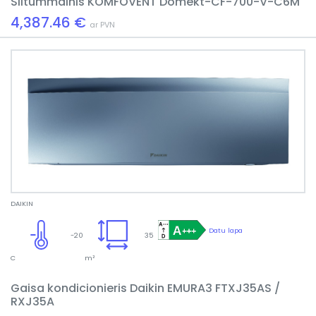
Siltummainis KOMFOVENT Domekt-CF-700-V-C6M
4,387.46 €
ar PVN
DAIKIN
Datu lapa
-20
35
C
m²
Gaisa kondicionieris Daikin EMURA3 FTXJ35AS /
RXJ35A