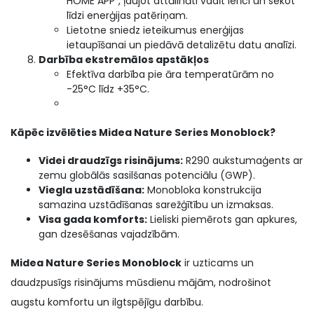
HOME APP”, ļaujot attālināti vadīt ierīci un sekot
līdzi enerģijas patēriņam.
Lietotne sniedz ieteikumus enerģijas
ietaupīšanai un piedāvā detalizētu datu analīzi.
Darbība ekstremālos apstākļos
Efektīva darbība pie āra temperatūrām no
-25°C līdz +35°C.
Kāpēc izvēlēties Midea Nature Series Monoblock?
Videi draudzīgs risinājums:
R290 aukstumaģents ar
zemu globālās sasilšanas potenciālu (GWP).
Viegla uzstādīšana:
Monobloka konstrukcija
samazina uzstādīšanas sarežģītību un izmaksas.
Visa gada komforts:
Lieliski piemērots gan apkures,
gan dzesēšanas vajadzībām.
Midea Nature Series Monoblock
ir uzticams un
daudzpusīgs risinājums mūsdienu mājām, nodrošinot
augstu komfortu un ilgtspējīgu darbību.