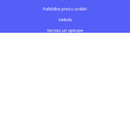
Palīdzība preču izvēlē!
Veikals
Serviss un apkope
Esto nomaksa
Paveiktie darbi
Blogs
Noteikumi
Kontakti
Privātuma politika
Sīkdatnes