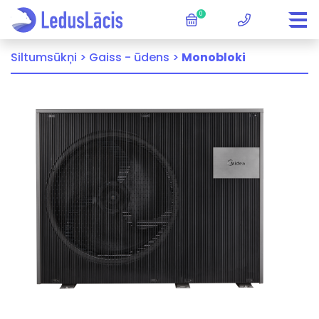
0
Siltumsūkņi >
Gaiss - ūdens >
Monobloki