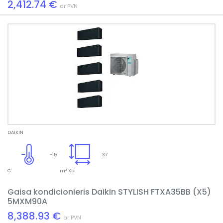
2,412.74 €
ar PVN
DAIKIN
-15
37
C
m² X5
Gaisa kondicionieris Daikin STYLISH FTXA35BB (X5)
5MXM90A
8,388.93 €
ar PVN