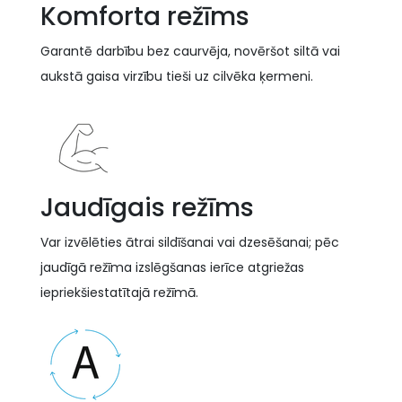
Komforta režīms
Garantē darbību bez caurvēja, novēršot siltā vai
aukstā gaisa virzību tieši uz cilvēka ķermeni.
Jaudīgais režīms
Var izvēlēties ātrai sildīšanai vai dzesēšanai; pēc
jaudīgā režīma izslēgšanas ierīce atgriežas
iepriekšiestatītajā režīmā.