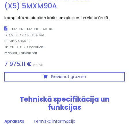
(X5) 5MXM90A
Komplekts no pieciem iekšejiem blokiem un viena ārejā.
FTXA-BS-FTXA-BB-FTXA-BT-
CTXA-BS-CTXA-BB-CTXA-
BT_3PLV485919-
7P_2019_06_Operation-
manual_Latvian.pdf
7 975.11 €
ar PVN
Pievienot grozam
Tehniskā specifikācija un
funkcijas
Apraksts
Tehniskā informācija