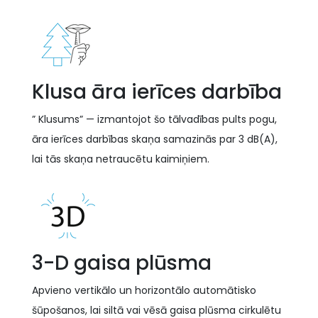
Klusa āra ierīces darbība
” Klusums” — izmantojot šo tālvadības pults pogu,
āra ierīces darbības skaņa samazinās par 3 dB(A),
lai tās skaņa netraucētu kaimiņiem.
3-D gaisa plūsma
Apvieno vertikālo un horizontālo automātisko
šūpošanos, lai siltā vai vēsā gaisa plūsma cirkulētu