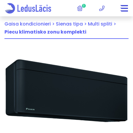
0
Gaisa kondicionieri >
Sienas tipa >
Multi spliti >
Piecu klimatisko zonu komplekti