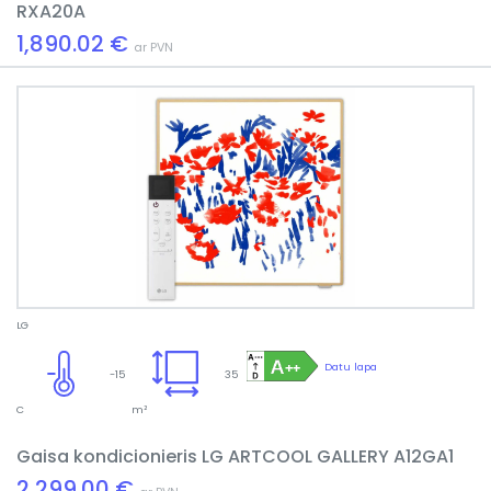
RXA20A
1,890.02 €
ar PVN
LG
Datu lapa
-15
35
C
m²
Gaisa kondicionieris LG ARTCOOL GALLERY A12GA1
2,299.00 €