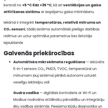
kontroli no
+5 °C līdz +35 °C
, kā arī
ventilācijas un gaisa
attīrīšanas sistēmu
ar iespējamu gaisa mitrināšanu
Iekārtai ir integrēti
temperatūras, relatīvā mitruma un
CO₂ sensori
, tādēļ sistēma automātiski pielāgo darbības
režīmus un uztur optimālus parametrus bez lietotāja
iejaukšanās
Galvenās priekšrocības
Automātiska mikroklimata regulēšana
— iebūvēts
5-in-1 sensors CO₂, PM2.5, TVOC, temperatūrai un
mitrumam ļauj sistēmai pilnībā autonomi uzturēt
veselīgu iekštelpu vidi
Gudra vadība
— digitālais kontrolieris ar Wi-Fi un
Modbus nodrošina attālinātu pārvaldību un integrāciju
ēku vadības sistēmās. Pieejama kļūdu diagnostika un