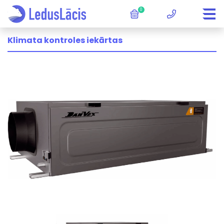
0
Klimata kontroles iekārtas