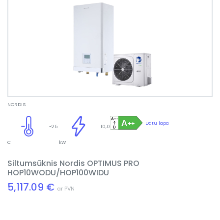
NORDIS
Datu lapa
-25
10,0
C
kW
Siltumsūknis Nordis OPTIMUS PRO
HOP10WODU/HOP100WIDU
5,117.09 €
ar PVN