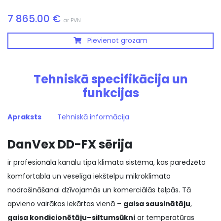
7 865.00 €
ar PVN
Pievienot grozam
Tehniskā specifikācija un
funkcijas
Apraksts
Tehniskā informācija
DanVex DD-FX sērija
ir profesionāla kanālu tipa klimata sistēma, kas paredzēta
komfortabla un veselīga iekštelpu mikroklimata
nodrošināšanai dzīvojamās un komerciālās telpās. Tā
apvieno vairākas iekārtas vienā –
gaisa sausinātāju
,
gaisa kondicionētāju–siltumsūkni
ar temperatūras