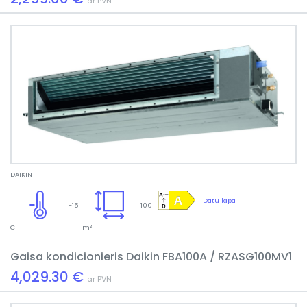
ar PVN
DAIKIN
Datu lapa
-15
100
C
m²
Gaisa kondicionieris Daikin FBA100A / RZASG100MV1
4,029.30 €
ar PVN