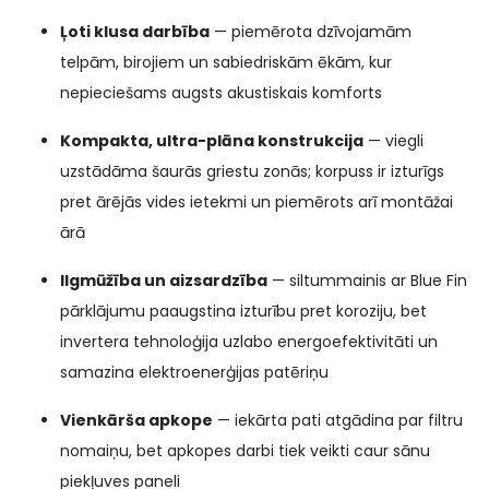
Ļoti klusa darbība
— piemērota dzīvojamām
telpām, birojiem un sabiedriskām ēkām, kur
nepieciešams augsts akustiskais komforts
Kompakta, ultra-plāna konstrukcija
— viegli
uzstādāma šaurās griestu zonās; korpuss ir izturīgs
pret ārējās vides ietekmi un piemērots arī montāžai
ārā
Ilgmūžība un aizsardzība
— siltummainis ar Blue Fin
pārklājumu paaugstina izturību pret koroziju, bet
invertera tehnoloģija uzlabo energoefektivitāti un
samazina elektroenerģijas patēriņu
Vienkārša apkope
— iekārta pati atgādina par filtru
nomaiņu, bet apkopes darbi tiek veikti caur sānu
piekļuves paneli