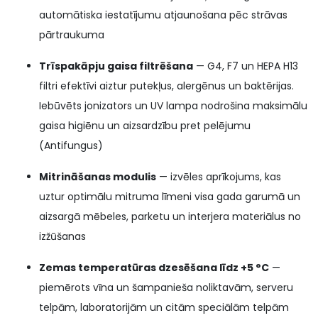
automātiska iestatījumu atjaunošana pēc strāvas
pārtraukuma
Trīspakāpju gaisa filtrēšana
— G4, F7 un HEPA H13
filtri efektīvi aiztur putekļus, alergēnus un baktērijas.
Iebūvēts jonizators un UV lampa nodrošina maksimālu
gaisa higiēnu un aizsardzību pret pelējumu
(Antifungus)
Mitrināšanas modulis
— izvēles aprīkojums, kas
uztur optimālu mitruma līmeni visa gada garumā un
aizsargā mēbeles, parketu un interjera materiālus no
izžūšanas
Zemas temperatūras dzesēšana līdz +5 °C
—
piemērots vīna un šampanieša noliktavām, serveru
telpām, laboratorijām un citām speciālām telpām