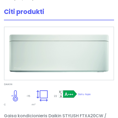
Citi produkti
DAIKIN
Datu lapa
-15
22
C
m²
Gaisa kondicionieris Daikin STYLISH FTXA20CW /