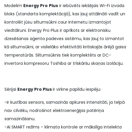
Modelim
Energy Pro
Plus
ir iebūvēts iekšējais Wi-Fi izvada
bloks (standarta komplektācijā), kas ļauj attālināti vadīt un
kontrolēt jūsu siltumsūkni caur Internetu izmantojot
viedtālruni. Energy Pro Plus ir aprīkots ar elektronisku
dzesēšanas aģenta padeves sistēmu, kas ļauj to izmantot
kā siltumsūkni, ar vislielāko efektivitāti kritiskajās ārējā gaisa
temperatūrās. Siltumsūknis tiek komplektēts ar DC-
invertora kompresoru Toshiba ar trīskāršu skaņas izolāciju.
Sērijai
Energy Pro Plus
ir virkne papildu iespēju:
-Ir kustības sensors, samazinās apkures intensitāti, ja telpā
nav cilvēku, nodrošinot elektroenerģijas patēriņa
samazināšanu.
-AI SMART režīms – klimata kontrole ar mākslīga intelekta