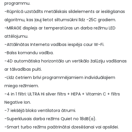
programmu.
-Rūpnīcā uzstādīts metāliskais sildelements ar ieslēgšanas
algoritmu, kas ļauj lietot siltumsūkni līdz -25C gradiem.
-MIRAGE displejs ar temperatūras un darba režīmu LED
attēlojumu.
-Attālinātas Interneta vadības iespēja caur W-Fi.
-Balss komandu vadība.
-4D automātiska horizontālo un vertikālo žalūziju vadīšanas
ar tālvadības pulti.
-Līdz četriem brīvi programmējamiem individuālajiem
miega režīmiem.
-4 in 1 filtri: ULTRA Hi silver filtrs + HEPA + Vitamin C + filtrs
Negative Ion.
-7 iekšējā bloka ventilatora ātrumi.
-Superklusais darba režīms Quiet no 18dB(a).
-Smart turbo režīms paātrinātai dzesēšanai vai apsildei.