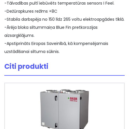
-Tālvadības pultī iebūvēts temperatūras sensors I Feel.
-Dežūrapkures režīms +8C
-Stabila darbspēja no 150 līdz 265 voltu elektroapgādes tīklā.
-Ārēja bloka siltummaiņa Blue Fin pretkorozijas
aizsargklājums.
-Apstiprināts Eiropas Saveinībā, kā kompensējamais
uzstādīšanai siltuma sūknis.
Citi produkti