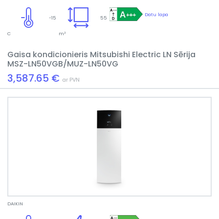
Datu lapa
-15
55
C
m²
Gaisa kondicionieris Mitsubishi Electric LN Sērija
MSZ-LN50VGB/MUZ-LN50VG
3,587.65 €
ar PVN
DAIKIN