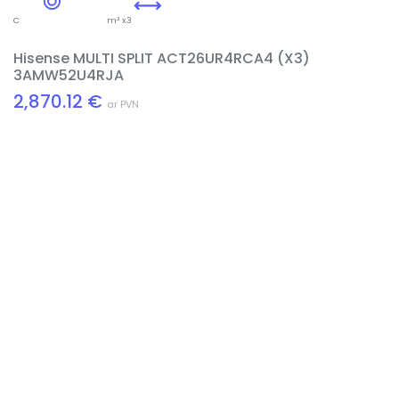
C
m² x3
Hisense MULTI SPLIT ACT26UR4RCA4 (X3)
3AMW52U4RJA
2,870.12 €
ar PVN