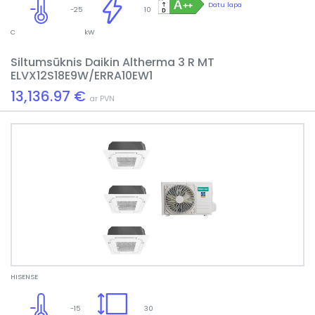
Datu lapa
-25
10
C
kW
Siltumsūknis Daikin Altherma 3 R MT
ELVX12S18E9W/ERRA10EW1
13,136.97 €
ar PVN
HISENSE
-15
30