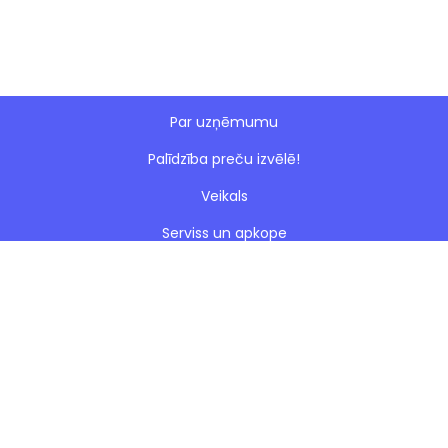
Par uzņēmumu
Palīdzība preču izvēlē!
Veikals
Serviss un apkope
Esto nomaksa
Paveiktie darbi
Blogs
Noteikumi
Kontakti