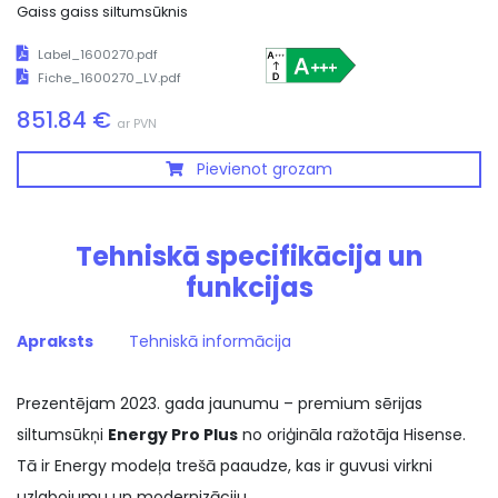
Gaiss gaiss siltumsūknis
Label_1600270.pdf
Fiche_1600270_LV.pdf
851.84 €
ar PVN
Pievienot grozam
Tehniskā specifikācija un
funkcijas
Apraksts
Tehniskā informācija
Prezentējam 2023. gada jaunumu – premium sērijas
siltumsūkņi
Energy Pro
Plus
no oriģināla ražotāja Hisense.
Tā ir Energy modeļa trešā paaudze, kas ir guvusi virkni
uzlabojumu un modernizāciju.