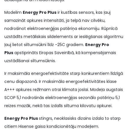
Modelim
Energy Pro Plus
ir kustības sensors, kas ļauj
samazināt apkures intensitāti, ja telpā nav cilvēku,
nodrošinot elektroenerģijas patēriņa ekonomiju. Rūpnīcā
uzstādīts metāliskais sildelements ar ieslēgšanas algoritmu
ļauj lietot siltumsūkni līdz -25C gradiem.
Energy Pro
Plus
apstiprināts Eiropas Saveinībā, kā kompensējamais
uzstādīšanai siltumsūknis.
Ir maksimāla energoefektivitāte starp konkurentiem līdzīgā
cenu diapazonā. Ir maksimāla energoefektivitātes klase
A+++ apkures režīmam otrai klimata joslai. Modeļa augstais
SCOP 5,1 nodrošinās elektroenerģijas sezonālo patēriņu 5,1
reizes mazāk, nekā tas izdalīs siltuma kilovatu apkurei.
Energy Pro Plus
stingrs, neoklasisks dizains izdala to starp
citiem Hisense gaisa kondicionētāju modeļiem.