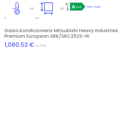
Datu lapa
-15
30
C
m²
Gaisa kondicionieris Mitsubishi Heavy Industries
Premium European SRK/SRC25ZS-W
1,080.53 €
ar PVN