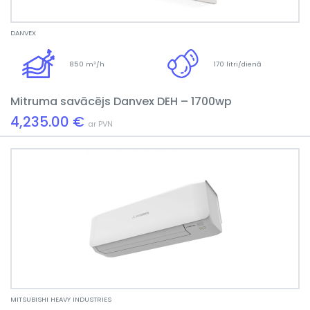
DANVEX
850 m³/h
170 litri/dienā
Mitruma savācējs Danvex DEH – 1700wp
4,235.00 €
ar PVN
MITSUBISHI HEAVY INDUSTRIES