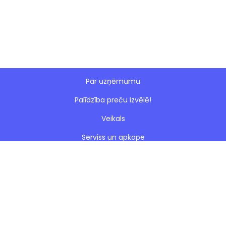
Par uzņēmumu
Palīdzība preču izvēlē!
Veikals
Serviss un apkope
Esto nomaksa
Paveiktie darbi
Blogs
Noteikumi