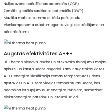
Nulles ozona noārdīšanas potenciāls (ODP)
Zemāks globālās sasilšanas potenciāls (GWP)
Mazāka maksas summa ar tādu pašu jaudu
Vienkomponenta aukstumaģents, viegli apstrādājams un
pārstrādājams
Augstas efektivitātes A+++
Hi-Therma piedāvā labāko un efektīvāko risinājumu mājas
apkurei un karstā ūdens apgādei. Tam ir augstākās klases
A+++ enerģijas klasifikācija zemas temperatūras ūdens
apstākļos un A++ zem vidējas temperatūras ūdens, kas
nodrošina ietaupījumus uz enerģijas rēķiniem, samazinot
elektroenerģijas patēriņu un ietekmi uz vidi.