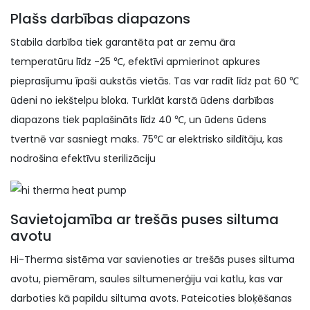
Plašs darbības diapazons
Stabila darbība tiek garantēta pat ar zemu āra
temperatūru līdz -25 ℃, efektīvi apmierinot apkures
pieprasījumu īpaši aukstās vietās. Tas var radīt līdz pat 60 ℃
ūdeni no iekštelpu bloka. Turklāt karstā ūdens darbības
diapazons tiek paplašināts līdz 40 ℃, un ūdens ūdens
tvertnē var sasniegt maks. 75℃ ar elektrisko sildītāju, kas
nodrošina efektīvu sterilizāciju
Savietojamība ar trešās puses siltuma
avotu
Hi-Therma sistēma var savienoties ar trešās puses siltuma
avotu, piemēram, saules siltumenerģiju vai katlu, kas var
darboties kā papildu siltuma avots. Pateicoties bloķēšanas