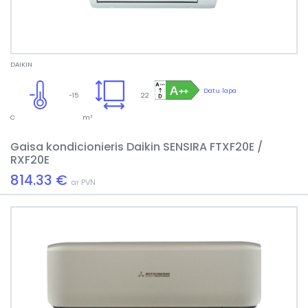
DAIKIN
Datu lapa
-15
22
C
m²
Gaisa kondicionieris Daikin SENSIRA FTXF20E /
RXF20E
814.33 €
ar PVN