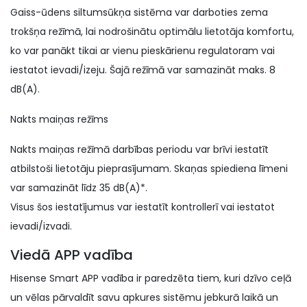
Gaiss-ūdens siltumsūkņa sistēma var darboties zema
trokšņa režīmā, lai nodrošinātu optimālu lietotāja komfortu,
ko var panākt tikai ar vienu pieskārienu regulatoram vai
iestatot ievadi/izeju. Šajā režīmā var samazināt maks. 8
dB(A).
Nakts maiņas režīms
Nakts maiņas režīmā darbības periodu var brīvi iestatīt
atbilstoši lietotāju pieprasījumam. Skaņas spiediena līmeni
var samazināt līdz 35 dB(A)*.
Visus šos iestatījumus var iestatīt kontrollerī vai iestatot
ievadi/izvadi.
Viedā APP vadība
Hisense Smart APP vadība ir paredzēta tiem, kuri dzīvo ceļā
un vēlas pārvaldīt savu apkures sistēmu jebkurā laikā un