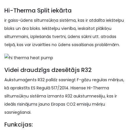
Hi-Therma Split iekārta
ir gaiss-ūdens siltumsūkņa sistēma, kas ir atdalīta iekštelpu
bloks un āra bloks. Iekštelpu vienība, ieskaitot plākšņu
siltummaini, izplešanās tvertni, ūdens sūkni utt. atrodas
telpā, kas var izvairīties no ūdens sasalšanas problēmām.
Videi draudzīgs dzesētājs R32
Aukstumaģents R32 palīdz sasniegt F-gāzu regulas mērķus,
kā aprakstīts ES Regulā 517/2014. Hisense Hi-Therma
siltumsūkņu sistēma izmanto R32 aukstumnesēju, kas ir
ideāls risinājums jauno Eiropas CO2 emisiju mērķu
sasniegšanai.
Funkcijas: