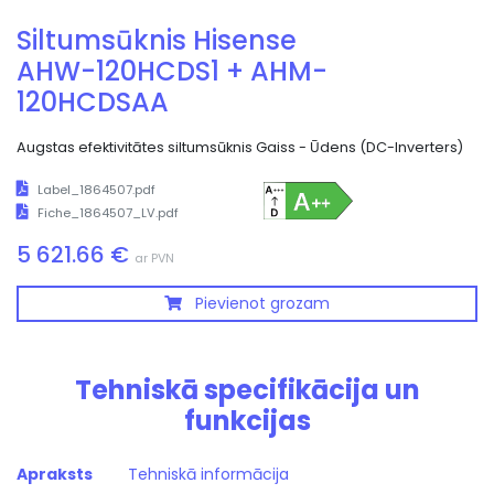
Siltumsūknis Hisense
AHW-120HCDS1 + AHM-
120HCDSAA
Augstas efektivitātes siltumsūknis Gaiss - Ūdens (DC-Inverters)
Label_1864507.pdf
Fiche_1864507_LV.pdf
5 621.66 €
ar PVN
Pievienot grozam
Tehniskā specifikācija un
funkcijas
Apraksts
Tehniskā informācija