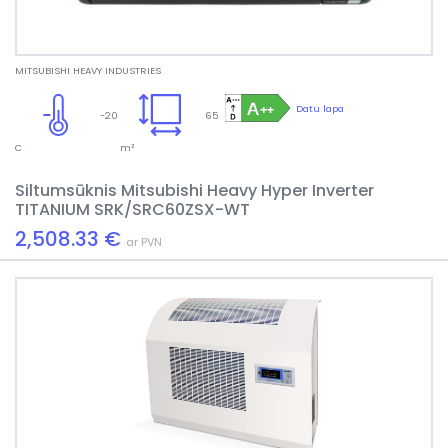
MITSUBISHI HEAVY INDUSTRIES
Datu lapa
-20
65
C
m²
Siltumsūknis Mitsubishi Heavy Hyper Inverter
TITANIUM SRK/SRC60ZSX-WT
2,508.33 €
ar PVN