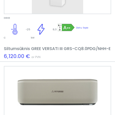
GREE
Datu lapa
-25
8,0
C
kW
Siltumsūknis GREE VERSATI III GRS-CQ8.0PDG/NHH-E
6,120.00 €
ar PVN