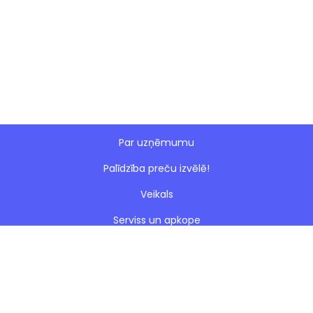
Par uzņēmumu
Palīdzība preču izvēlē!
Veikals
Serviss un apkope
Esto nomaksa
Paveiktie darbi
Blogs