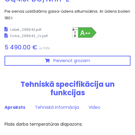
Pie sienas uzstādāms gaisa-ūdens siltumsūknis. Ar ūdens boileri
180 l.
Label_298642.pdf
Fiche_298642_LV.pdf
5 490.00 €
ar PVN
Pievienot grozam
Tehniskā specifikācija un
funkcijas
Apraksts
Tehniskā informācija
Video
Plašs darba temperatūras diapazons;