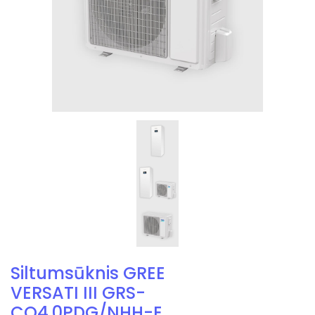
Siltumsūknis GREE
VERSATI III GRS-
CQ4.0PDG/NHH-E