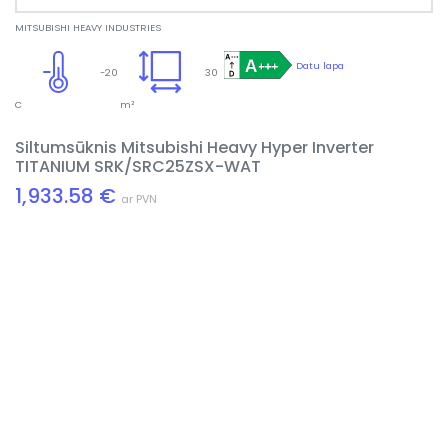
MITSUBISHI HEAVY INDUSTRIES
Datu lapa
-20
30
C
m²
Siltumsūknis Mitsubishi Heavy Hyper Inverter
TITANIUM SRK/SRC25ZSX-WAT
1,933.58 €
ar PVN