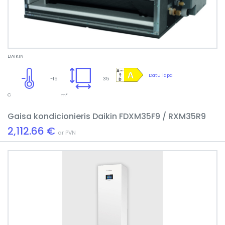
DAIKIN
Datu lapa
-15
35
C
m²
Gaisa kondicionieris Daikin FDXM35F9 / RXM35R9
2,112.66 €
ar PVN