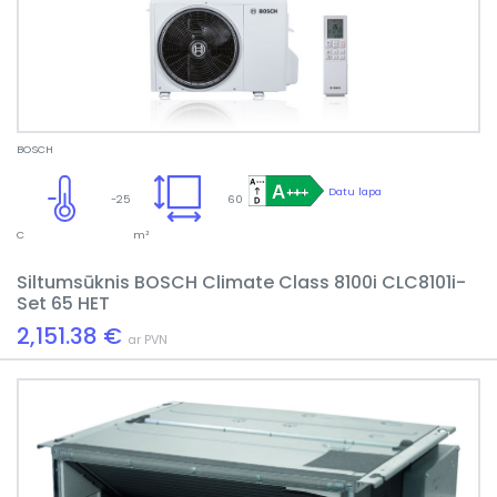
BOSCH
Datu lapa
-25
60
C
m²
Siltumsūknis BOSCH Climate Class 8100i CLC8101i-
Set 65 HET
2,151.38 €
ar PVN