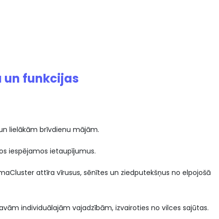
 un funkcijas
 un lielākām brīvdienu mājām.
kos iespējamos ietaupījumus.
smaCluster attīra vīrusus, sēnītes un ziedputekšņus no elpojošā
savām individuālajām vajadzībām, izvairoties no vilces sajūtas.