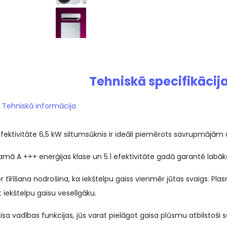
Tehniskā specifikācija
Tehniskā informācija
efektivitāte 6,5 kW siltumsūknis ir ideāli piemērots savrupmājām
amā A +++ enerģijas klase un 5.1 efektivitāte gadā garantē labā
tīrīšana nodrošina, ka iekštelpu gaiss vienmēr jūtas svaigs. Pla
 iekštelpu gaisu veselīgāku.
sa vadības funkcijas, jūs varat pielāgot gaisa plūsmu atbilstoši 