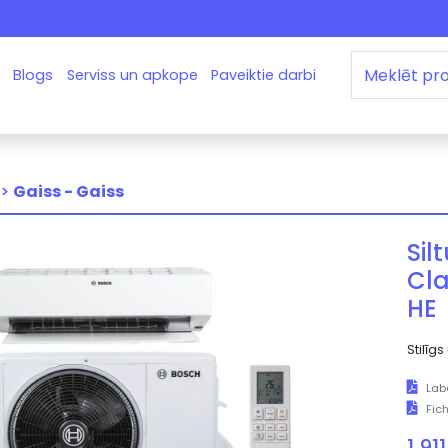
Blogs
Serviss un apkope
Paveiktie darbi
 >
Gaiss - Gaiss
Sil
Cla
HE
Stilīg
Lab
Fic
1 91