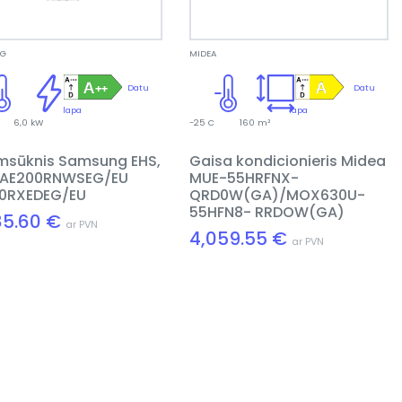
NG
MIDEA
Datu
Datu
lapa
lapa
6,0 kW
-25 C
160 m²
umsūknis Samsung EHS,
Gaisa kondicionieris Midea
t AE200RNWSEG/EU
MUE-55HRFNX-
0RXEDEG/EU
QRD0W(GA)/MOX630U-
55HFN8- RRDOW(GA)
85.60 €
ar PVN
4,059.55 €
ar PVN