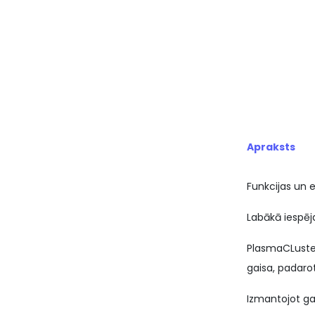
Apraksts
Funkcijas un 
Labākā iespēj
PlasmaCLuster 
gaisa, padarot
Izmantojot gai