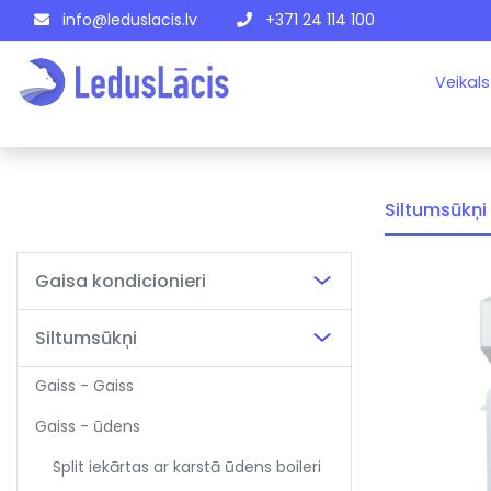
info@leduslacis.lv
+371 24 114 100
Veikals
Siltumsūkņi
Gaisa kondicionieri
Siltumsūkņi
Gaiss - Gaiss
Gaiss - ūdens
Split iekārtas ar karstā ūdens boileri