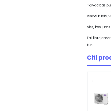
Tālvadības pul
Ierīcei ir iebū
Viss, kas jums
Ērti lietojam
tur.
Citi pro