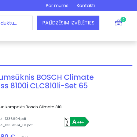
Par mums
Kontakti
0
PALĪDZĒSIM IZVĒLĒTIES
tumsūknis BOSCH Climate
ss 8100i CLC8101i-Set 65
s un kompakts Bosch Climate 810i
el_1336694.pdf
he_1336694_LV.pdf
1.80 €