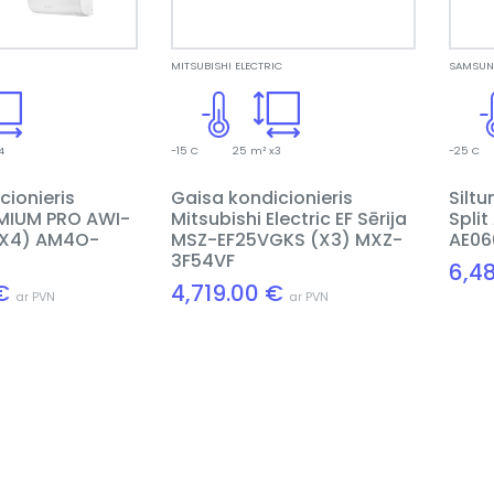
MITSUBISHI ELECTRIC
SAMSU
4
-15 C
25 m² x3
-25 C
cionieris
Gaisa kondicionieris
Silt
EMIUM PRO AWI-
Mitsubishi Electric EF Sērija
Spli
(X4) AM4O-
MSZ-EF25VGKS (X3) MXZ-
AE06
3F54VF
6,4
 €
4,719.00 €
ar PVN
ar PVN