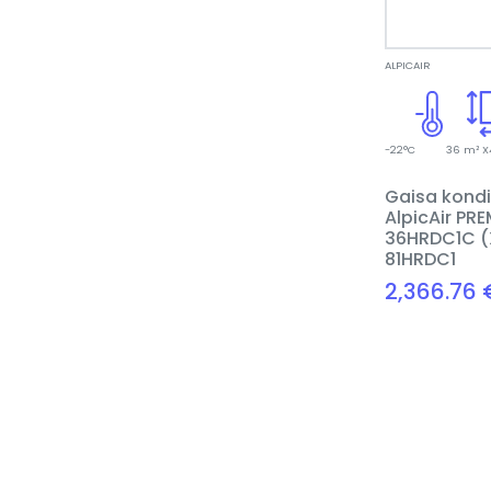
ALPICAIR
-22°C
36 m² X
Gaisa kondi
AlpicAir PR
36HRDC1C 
81HRDC1
2,366.76