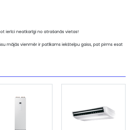
ot ierīci neatkarīgi no atrašanās vietas!
u mājās vienmēr ir patīkams iekštelpu gaiss, pat pirms esat