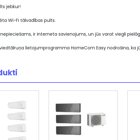
ts jebkur!
vēta Wi-Fi tālvadības pults.
 nepieciešams, ir interneta savienojums, un jūs varat viegli pielāg
ā viedtālruņa lietojumprogramma HomeCom Easy nodrošina, ka jūs
dukti