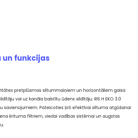
 un funkcijas
ktivitātes pretplūsmas siltummaiņiem un horizontāliem gaisa
dītāju vai uz kanāla balstītu ūdens sildītāju. RIS H EKO 3.0
ālu savienojumiem. Pateicoties ļoti efektīvai siltuma atgūšanai
na krituma filtriem, viedai vadības sistēmai un augstas
u.