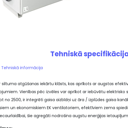
Tehniskā specifikācija
Tehniskā informācija
 ir siltuma atgūšanas iekārtu klāsts, kas aprīkots ar augstas efe
jumiem. Vienības pēc izvēles var aprīkot ar iebūvētu elektrisko sil
t no 2500, ir integrēti gaisa aizbīdņi uz āra / izplūdes gaisa kan
lusiem un ekonomiskiem EK ventilatoriem, efektīviem zema spiedie
ecaurlaidībai, šie agregāti nodrošina augstu enerģijas ietaupījum