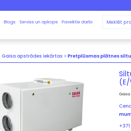
Blogs
Serviss un apkope
Paveiktie darbi
>
Gaisa apstrādes iekārtas >
Pretplūsmas plātnes sil
Sil
(E/
Gaisa
Cena
mum
+371 