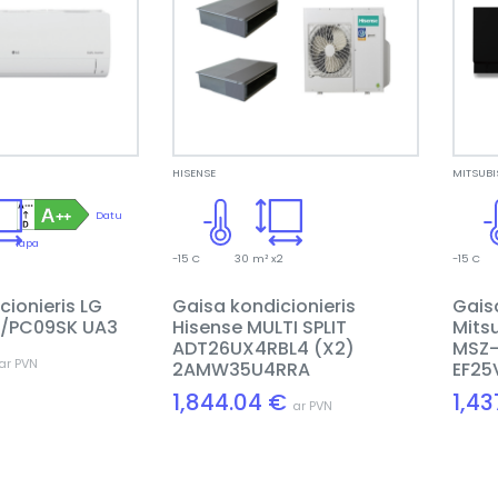
HISENSE
MITSUBI
Datu
lapa
-15 C
30 m² x2
-15 C
cionieris LG
Gaisa kondicionieris
Gais
/PC09SK UA3
Hisense MULTI SPLIT
Mitsu
ADT26UX4RBL4 (X2)
MSZ-
ar PVN
2AMW35U4RRA
EF25
1,844.04 €
1,4
ar PVN