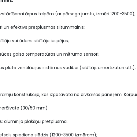
zīmes:
zstādīšanai ārpus telpām (ar pārsega jumtu, izmēri 1200-3500);
ri un efektīvs pretplūsmas siltummainis;
ldītāja vai ūdens sildītāja iespējas;
osūces gaisa temperatūras un mitruma sensori;
s plate ventilācijas sistēmas vadībai (sildītāji, amortizatori utt.).
rāmju konstrukcija, kas izgatavota no divkāršās paneļiem. Korpuss 
minerālvate (30/50 mm).
s: alumīnija plākšņu pretplūsma;
retsals spiediena slēdzis (1200-3500 izmēram);