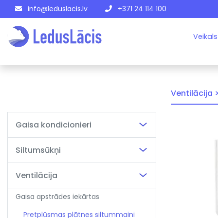
info@leduslacis.lv
+371 24 114 100
Veikals
Ventilācija 
Gaisa kondicionieri
Siltumsūkņi
Ventilācija
Gaisa apstrādes iekārtas
Pretplūsmas plātnes siltummaini