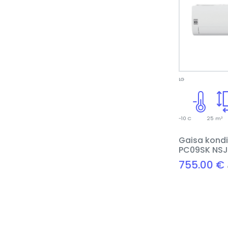
LG
-10 C
25 m²
Gaisa kondi
PC09SK NSJ
755.00 €