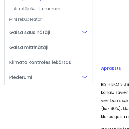
Ar rotējošu siltummaini
Mini rekuperātori
Gaisa sausinātāji
Gaisa mitrinātāji
Klimata kontroles iekārtas
Apraksts
Piederumi
RIS H EKO 3.0
kanālu savieno
vienībām, sāko
(līdz 90%), k
klases gaisa n