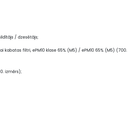
ildītājs / dzesētājs;
 vai kabatas filtri, ePM10 klase 65% (M5) / ePM10 65% (M5) (700.
0. izmērs);