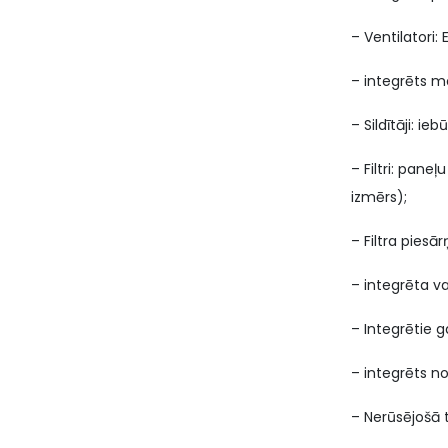
– Ventilatori: 
– integrēts m
– Sildītāji: ie
– Filtri: pane
izmērs);
– Filtra piesā
– integrēta va
– Integrētie g
– integrēts n
– Nerūsējošā 