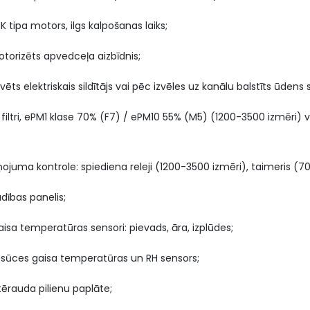
EK tipa motors, ilgs kalpošanas laiks;
otorizēts apvedceļa aizbīdnis;
būvēts elektriskais sildītājs vai pēc izvēles uz kanālu balstīts ūdens s
ļu filtri, ePM1 klase 70% (F7) / ePM10 55% (M5) (1200-3500 izmēri)
rņojuma kontrole: spiediena releji (1200-3500 izmēri), taimeris (70
dības panelis;
aisa temperatūras sensori: pievads, āra, izplūdes;
osūces gaisa temperatūras un RH sensors;
tērauda pilienu paplāte;