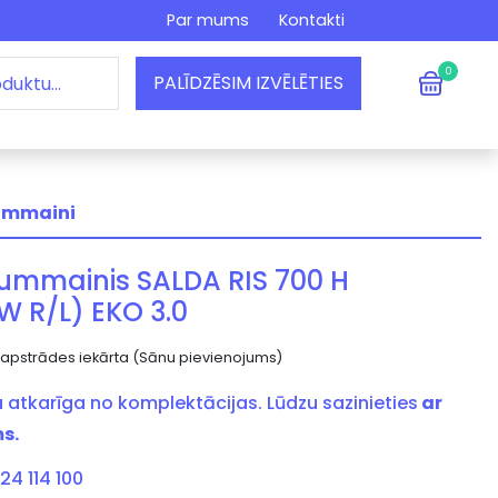
Par mums
Kontakti
0
PALĪDZĒSIM IZVĒLĒTIES
tummaini
tummainis SALDA RIS 700 H
W R/L) EKO 3.0
 apstrādes iekārta (Sānu pievienojums)
 atkarīga no komplektācijas. Lūdzu sazinieties
ar
s.
24 114 100