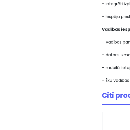
– integrēti iz
– Iespēja pies
Vadības iesp
– Vadības pane
– dators, izm
– mobilā lie
– Ēku vadības
Citi pro