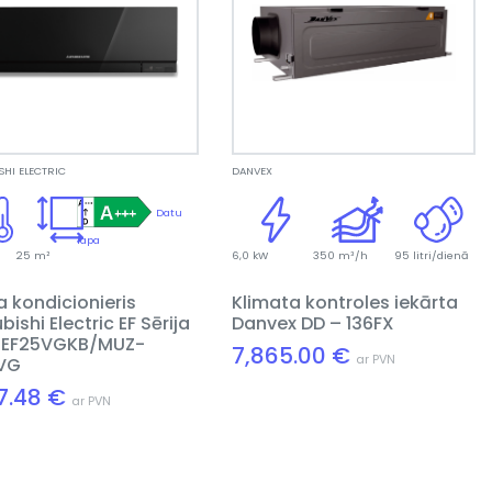
SHI ELECTRIC
DANVEX
Datu
lapa
25 m²
6,0 kW
350 m³/h
95 litri/dienā
a kondicionieris
Klimata kontroles iekārta
bishi Electric EF Sērija
Danvex DD – 136FX
EF25VGKB/MUZ-
7,865.00 €
ar PVN
VG
37.48 €
ar PVN