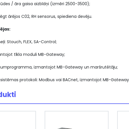
plūdes / āra gaisa aizbīdņi (izmēri 2500-3500);
lēgt ārējos C02, RH sensorus, spiediena devēju.
ējas:
ļi: Stouch, FLEX, SA-Control;
antojot tīkla moduli MB-Gateway;
tojumprogramma, izmantojot MB-Gateway un maršrutētāju;
 sistēmas protokoli: Modbus vai BACnet, izmantojot MB-Gateway
dukti