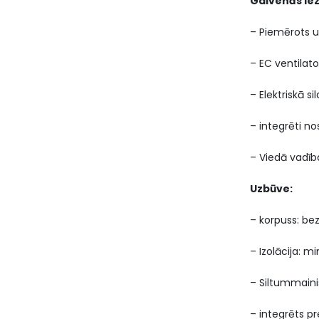
Galvenās ie
– Piemērots u
– EC ventilato
– Elektriskā si
– integrēti n
– Viedā vadība
Uzbūve:
– korpuss: bez
– Izolācija: 
– Siltummaini
– integrēts p