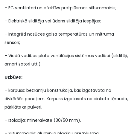
– EC ventilatori un efektīvs pretplūsmas siltummainis;
– Elektriskā sildītāja vai ūdens sildītāja iespējas;
– integrēti nosūces gaisa temperatūras un mitruma
sensori;
– Viedā vadības plate ventilācijas sistēmas vadībai (sildītāji,
amortizatori utt.).
Uzbūve:
– korpuss: bezrāmju konstrukcija, kas izgatavota no
divkāršās paneļiem. Korpuss izgatavots no cinkota tērauda, ​​
pārklāts ar pulveri.
– Izolācija: minerālvate (30/50 mm).
– Siltummainis: alumīnija plākšņu pretplūsma;