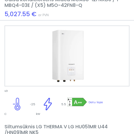
MBQ4-03E / (X5) M5O-42FN8-Q
5,027.55 €
ar PVN
LG
Datu lapa
-25
5.5
C
kW
Siltumsūknis LG THERMA V LG HU051MR U44
/HN091MR NK5