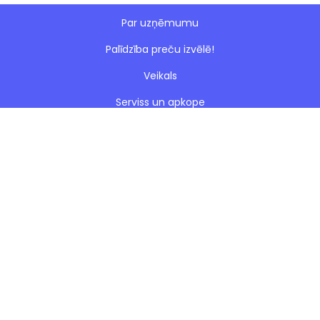
Par uzņēmumu
Palīdzība preču izvēlē!
Veikals
Serviss un apkope
Esto nomaksa
Paveiktie darbi
Blogs
Noteikumi
Kontakti
Privātuma politika
Sīkdatnes