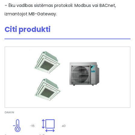
– Ēku vadības sistēmas protokoli: Modbus vai BACnet,
izmantojot MB-Gateway.
Citi produkti
DAIKIN
-15
40