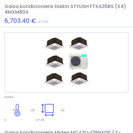
Gaisa kondicionieris Daikin STYLISH FTXA35BS (X4)
4MXM80A
6,703.40 €
ar PVN
MIDEA
-25
40
C
m² X5
Gaisa kondicionieris Midea MCA3U-12FNXD0 / T-