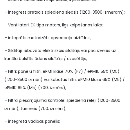
– integrēts pretsals spiediena slēdzis (1200-3500 izmēram);
– Ventilatori: EK tipa motors, ilgs kalpošanas laiks;
– integrēts motorizēts apvedceļa aizbīdnis;
– Sildītāji: iebūvēts elektriskais sildītājs vai pēc izvēles uz
kanālu balstīts ūdens sildītājs / dzesētājs;
– Filtri: paneļu filtri, ePM1 klase 70% (F7) / ePM10 55% (M5)
(1200-3500 izmēri) vai kabatas filtri, ePM10 klase 65% (M5) /
ePM10 65% (M5) (700. izmērs);
– Filtra piesārņojuma kontrole: spiediena releji (1200-3500
izmēri), taimeris (700. izmērs);
– integrēta vadības panelis;