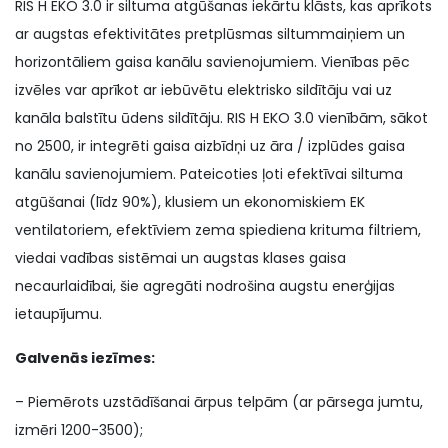
RIS H EKO 3.0 ir siltuma atgūšanas iekārtu klāsts, kas aprīkots
ar augstas efektivitātes pretplūsmas siltummaiņiem un
horizontāliem gaisa kanālu savienojumiem. Vienības pēc
izvēles var aprīkot ar iebūvētu elektrisko sildītāju vai uz
kanāla balstītu ūdens sildītāju. RIS H EKO 3.0 vienībām, sākot
no 2500, ir integrēti gaisa aizbīdņi uz āra / izplūdes gaisa
kanālu savienojumiem. Pateicoties ļoti efektīvai siltuma
atgūšanai (līdz 90%), klusiem un ekonomiskiem EK
ventilatoriem, efektīviem zema spiediena krituma filtriem,
viedai vadības sistēmai un augstas klases gaisa
necaurlaidībai, šie agregāti nodrošina augstu enerģijas
ietaupījumu.
Galvenās iezīmes:
– Piemērots uzstādīšanai ārpus telpām (ar pārsega jumtu,
izmēri 1200-3500);