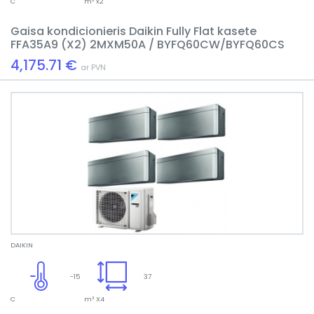
C
m² x2
Gaisa kondicionieris Daikin Fully Flat kasete
FFA35A9 (X2) 2MXM50A / BYFQ60CW/BYFQ60CS
4,175.71 €
ar PVN
DAIKIN
-15
37
C
m² X4