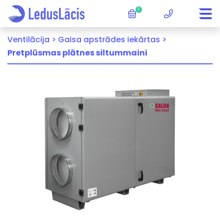
0
Ventilācija >
Gaisa apstrādes iekārtas >
Pretplūsmas plātnes siltummaini