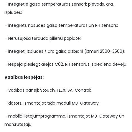
– Integrētie gaisa temperatūras sensori: pievads, āra,
izplūdes;
– integrēts nosūces gaisa temperatūras un RH sensors;
– Nerūsējošā tērauda pilienu paplāte;
– integrēti izplūdes / āra gaisa aizbīdņi (izmēri 2500-3500);
– Iespēja pieslēgt ārējos C02, RH sensorus, spiediena devēju.
Vadības iespējas:
– Vadības paneļi: Stouch, FLEX, SA-Control;
– dators, izmantojot tīkla moduli MB-Gateway;
– mobilā lietojumprogramma, izmantojot MB-Gateway un
maršrutētāju;