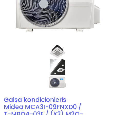
Gaisa kondicionieris
Midea MCA3I-09FNXD0 /
T-MBQ4-03E / (X2) M2O-