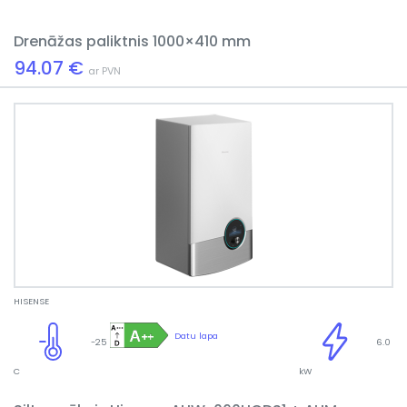
Drenāžas paliktnis 1000×410 mm
94.07 €
ar PVN
HISENSE
Datu lapa
-25
6.0
C
kW