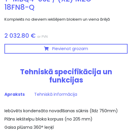
18FN8-Q
Komplekts no dieviem iekšējiem blokiem un viena ārējā
2 032.80 €
ar PVN
Pievienot grozam
Tehniskā specifikācija un
funkcijas
Apraksts
Tehniskā informācija
Iebūvēts kondensāta novadīšanas sūknis (līdz 750mm)
Plāns iekštelpu bloka korpuss (no 205 mm)
Gaisa plūsma 360° leņķī