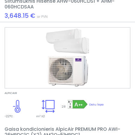
Siltumsūknis Hisense AHW-060HCDS1 + AHM-
060HCDSAA
3,648.15 €
ar PVN
ALPICAIR
Datu lapa
28
-22°C
m² X2
Gaisa kondicionieris AlpicAir PREMIUM PRO AWI-
26HRDC1C (X2) AM2O-51HRDC1