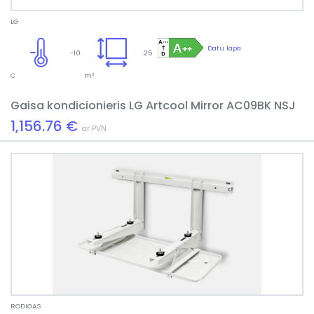
LG
Datu lapa
-10
25
C
m²
Gaisa kondicionieris LG Artcool Mirror AC09BK NSJ
1,156.76 €
ar PVN
RODIGAS