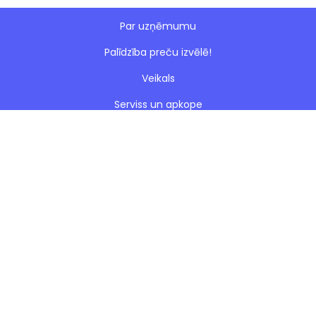
Par uzņēmumu
Palīdzība preču izvēlē!
Veikals
Serviss un apkope
Esto nomaksa
Paveiktie darbi
Blogs
Noteikumi
Kontakti
Privātuma politika
Sīkdatnes