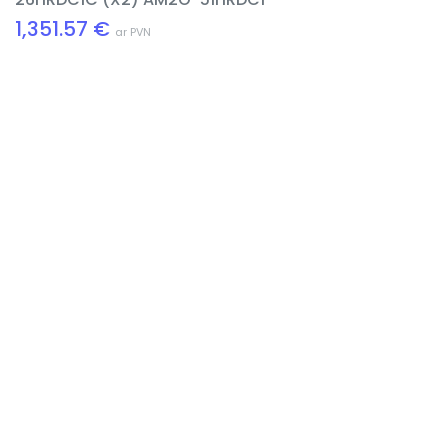
1,351.57 €
ar PVN