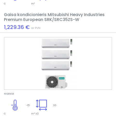
C
m²
Gaisa kondicionieris Mitsubishi Heavy Industries
Premium European SRK/SRC35ZS-W
1,229.36 €
ar PVN
HISENSE
-15
30
C
m² X3