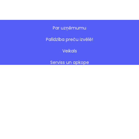
Par uzņēmumu
Palīdzība preču izvēlē!
Veikals
Serviss un apkope
Esto nomaksa
Paveiktie darbi
Blogs
Noteikumi
Kontakti
Privātuma politika