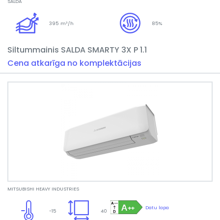
SALDA
395 m³/h
85%
Siltummainis SALDA SMARTY 3X P 1.1
Cena atkarīga no komplektācijas
MITSUBISHI HEAVY INDUSTRIES
Datu lapa
-15
40