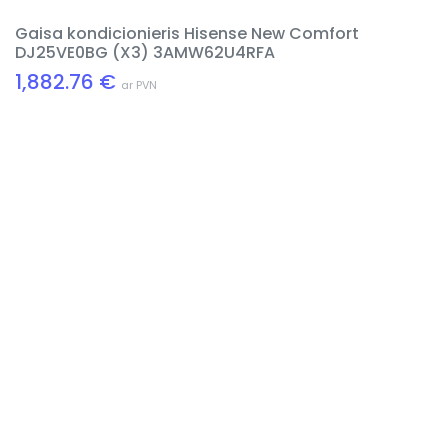
Gaisa kondicionieris Hisense New Comfort
DJ25VE0BG (X3) 3AMW62U4RFA
1,882.76 €
ar PVN