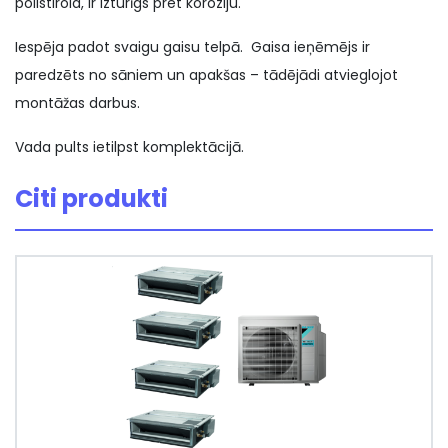
polistirola, ir izturīgs pret koroziju.
Iespēja padot svaigu gaisu telpā. Gaisa ieņēmējs ir
paredzēts no sāniem un apakšas – tādējādi atvieglojot
montāžas darbus.
Vada pults ietilpst komplektācijā.
Citi produkti