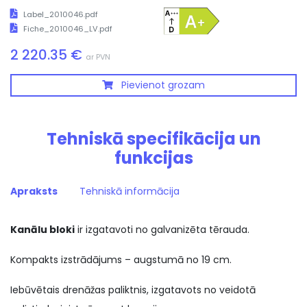
Label_2010046.pdf
Fiche_2010046_LV.pdf
2 220.35 €
ar PVN
Pievienot grozam
Tehniskā specifikācija un
funkcijas
Apraksts
Tehniskā informācija
Kanālu bloki
ir izgatavoti no galvanizēta tērauda.
Kompakts izstrādājums – augstumā no 19 cm.
Iebūvētais drenāžas paliktnis, izgatavots no veidotā