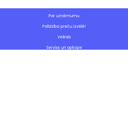
Par uzņēmumu
Palīdzība preču izvēlē!
Veikals
Serviss un apkope
Esto nomaksa
Paveiktie darbi
Blogs
Noteikumi
Kontakti
Privātuma politika
Sīkdatnes