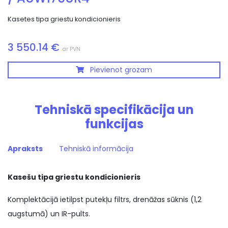
Kasetes tipa griestu kondicionieris
3 550.14 €
ar PVN
Pievienot grozam
Tehniskā specifikācija un
funkcijas
Apraksts
Tehniskā informācija
Kasešu tipa griestu kondicionieris
Komplektācijā ietilpst putekļu filtrs, drenāžas sūknis (1,2
augstumā) un IR-pults.