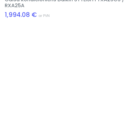
RXA25A
1,994.08 €
ar PVN