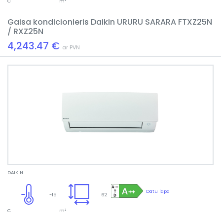
C
m²
Gaisa kondicionieris Daikin URURU SARARA FTXZ25N
/ RXZ25N
4,243.47 €
ar PVN
DAIKIN
Datu lapa
-15
62
C
m²