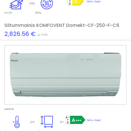
Datu lapa
292
m³/h
86%
Siltummainis KOMFOVENT Domekt-CF-250-F-C6
2,826.56 €
ar PVN
DAIKIN
Datu lapa
-20
57