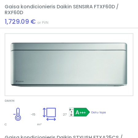
Gaisa kondicionieris Daikin SENSIRA FTXF60D /
RXF60D
1,729.09 €
ar PVN
DAIKIN
Datu lapa
-15
27
C
m²
Gaisa kondicionieris Daikin STYLISH FTXA25CS /