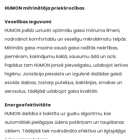
HUMON mitrinātāja priekšrocības
Veselības ieguvumi
HUMON palīdz uzturēt optimālu gaisa mitruma līmeni,
nodrošinot komfortablu un veselīgu mikroklimatu telpās.
Mitrināts gaiss mazina sausā gaisa radītās neērtības,
piemēram, kairinājumu kaklā, sausumu ādā un acīs.
Papildus tam HUMON jonizē pievadgaisu, uzlabojot ierīces
higiēnu. Jonizācija piesaista un izgulsnē dažādas gaisā
esošās daļiņas, tostarp putekļus, baktērijas, smakas un
aerosolus, tādējādi uzlabojot gaisa kvalitāti.
Energoefektivitāte
HUMON darbība ir balstīta uz gudru algoritmu, kas
automātiski pielāgojas ūdens patēriņam un taupīšanas
cikliem. Tādējādi tiek nodrošināta efektīva un ilgtspējīga