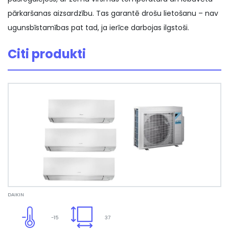
pārkaršanas aizsardzību. Tas garantē drošu lietošanu – nav
ugunsbīstamības pat tad, ja ierīce darbojas ilgstoši.
Citi produkti
DAIKIN
-15
37