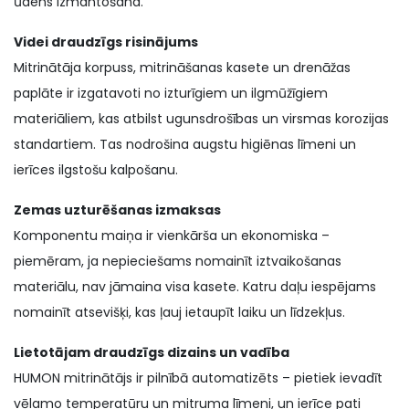
ūdens izmantošana.
Videi draudzīgs risinājums
Mitrinātāja korpuss, mitrināšanas kasete un drenāžas
paplāte ir izgatavoti no izturīgiem un ilgmūžīgiem
materiāliem, kas atbilst ugunsdrošības un virsmas korozijas
standartiem. Tas nodrošina augstu higiēnas līmeni un
ierīces ilgstošu kalpošanu.
Zemas uzturēšanas izmaksas
Komponentu maiņa ir vienkārša un ekonomiska –
piemēram, ja nepieciešams nomainīt iztvaikošanas
materiālu, nav jāmaina visa kasete. Katru daļu iespējams
nomainīt atsevišķi, kas ļauj ietaupīt laiku un līdzekļus.
Lietotājam draudzīgs dizains un vadība
HUMON mitrinātājs ir pilnībā automatizēts – pietiek ievadīt
vēlamo temperatūru un mitruma līmeni, un ierīce pati