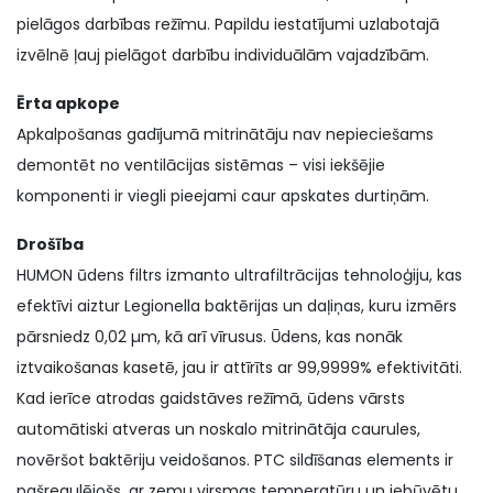
pielāgos darbības režīmu. Papildu iestatījumi uzlabotajā
izvēlnē ļauj pielāgot darbību individuālām vajadzībām.
Ērta apkope
Apkalpošanas gadījumā mitrinātāju nav nepieciešams
demontēt no ventilācijas sistēmas – visi iekšējie
komponenti ir viegli pieejami caur apskates durtiņām.
Drošība
HUMON ūdens filtrs izmanto ultrafiltrācijas tehnoloģiju, kas
efektīvi aiztur Legionella baktērijas un daļiņas, kuru izmērs
pārsniedz 0,02 µm, kā arī vīrusus. Ūdens, kas nonāk
iztvaikošanas kasetē, jau ir attīrīts ar 99,9999% efektivitāti.
Kad ierīce atrodas gaidstāves režīmā, ūdens vārsts
automātiski atveras un noskalo mitrinātāja caurules,
novēršot baktēriju veidošanos. PTC sildīšanas elements ir
pašregulējošs, ar zemu virsmas temperatūru un iebūvētu