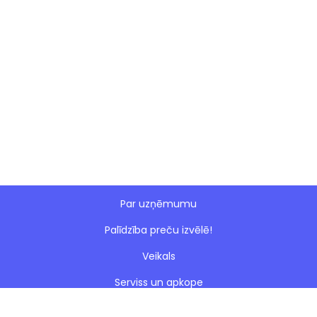
Par uzņēmumu
Palīdzība preču izvēlē!
Veikals
Serviss un apkope
Esto nomaksa