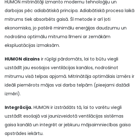
HUMON mitrinātāji izmanto modernu tehnoloģiju un
darbojas pēc adiabātiskā principa. Adiabātiskā procesa laikā
mitrums tiek absorbēts gaisā. Šī metode ir arī ļoti
ekonomiska, jo patērē minimālu enerģijas daudzumu un
nodrošina optimālu mitruma līmeni ar zemākām
ekspluatācijas izmaksām.
HUMON dizains
ir rūpīgi pārdomāts, lai to būtu viegli
uzstādīt jau esošajos ventilācijas kanālos, nodrošinot
mitrumu visā telpas apjomā. Mitrinātāja optimālais izmērs ir
ideāli piemērots mājas vai darba telpām (pieejami dažādi
izmēri).
Integrācija.
HUMON ir izstrādāts tā, lai to varētu viegli
uzstādīt esošajā vai jaunizveidotā ventilācijas sistēmas
gaisa kanālā un integrēt ar jebkuru mājsaimniecības gaisa
apstrādes iekārtu.