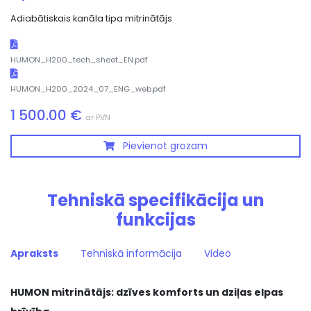
Adiabātiskais kanāla tipa mitrinātājs
HUMON_H200_tech_sheet_EN.pdf
HUMON_H200_2024_07_ENG_web.pdf
1 500.00 €
ar PVN
Pievienot grozam
Tehniskā specifikācija un
funkcijas
Apraksts
Tehniskā informācija
Video
HUMON mitrinātājs: dzīves komforts un dziļas elpas