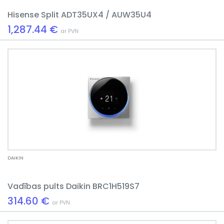
Hisense Split ADT35UX4 / AUW35U4
1,287.44 €
ar PVN
DAIKIN
Vadības pults Daikin BRC1H519S7
314.60 €
ar PVN