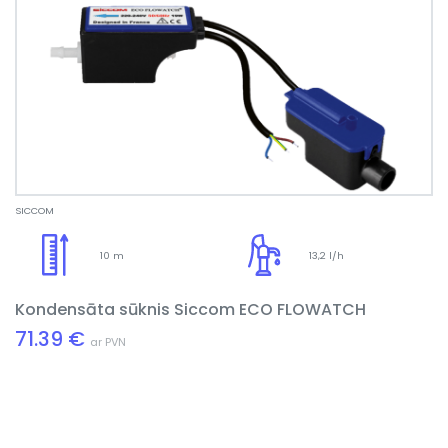
SICCOM
10 m
13,2 l/h
Kondensāta sūknis Siccom ECO FLOWATCH
71.39 €
ar PVN