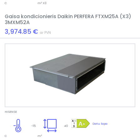
C
m² X3
Gaisa kondicionieris Daikin PERFERA FTXM25A (X3)
3MXM52A
3,974.85 €
ar PVN
HISENSE
Datu lapa
-15
40
C
m²