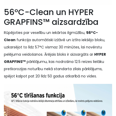
56°C-Clean un HYPER
GRAPFINS™ aizsardzība
Rūpējoties par veselību un iekārtas ilgmūžību,
56°C-
Clean
funkcija automātiski izžāvē un iztīra iekšējo bloku,
uzkarsējot to līdz 57°C vismaz 30 minūtes, lai novērstu
pelējuma veidošanos. Ārējais bloks ir aizsargāts ar
HYPER
GRAPFINS™
pārklājumu, kas nodrošina 12.5 reizes lielāku
pretkorozijas noturību nekā standarta zilais pārklājums,
spējot kalpot pat 20 līdz 50 gadus atkarībā no vides.