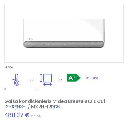
MIDEA
Datu lapa
-20
35
C
m²
Gaisa kondicionieris Midea Breezeless E CB1-
12HRFN8-I / MX2H-12RD6
480.37 €
ar PVN