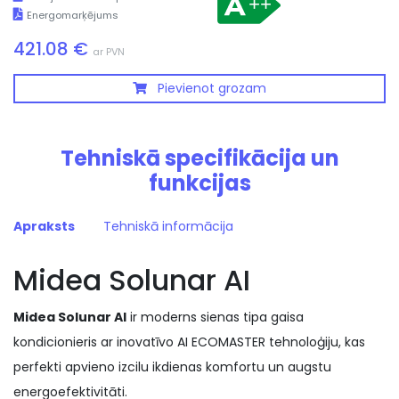
Energomarķējums
421.08 €
ar PVN
Pievienot grozam
Tehniskā specifikācija un
funkcijas
Apraksts
Tehniskā informācija
Midea Solunar AI
Midea Solunar AI
ir moderns sienas tipa gaisa
kondicionieris ar inovatīvo AI ECOMASTER tehnoloģiju, kas
perfekti apvieno izcilu ikdienas komfortu un augstu
energoefektivitāti.