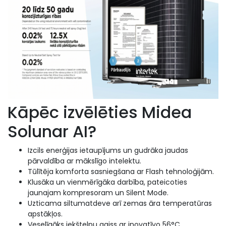
Kāpēc izvēlēties Midea
Solunar AI?
Izcils enerģijas ietaupījums un gudrāka jaudas
pārvaldība ar mākslīgo intelektu.
Tūlītēja komforta sasniegšana ar Flash tehnoloģijām.
Klusāka un vienmērīgāka darbība, pateicoties
jaunajam kompresoram un Silent Mode.
Uzticama siltumatdeve arī zemas āra temperatūras
apstākļos.
Veselīgāks iekštelpu gaiss ar inovatīvo 56°C