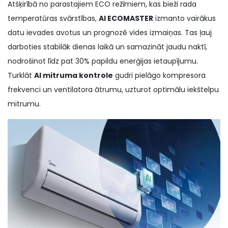
Atšķirībā no parastajiem ECO režīmiem, kas bieži rada
temperatūras svārstības,
AI ECOMASTER
izmanto vairākus
datu ievades avotus un prognozē vides izmaiņas. Tas ļauj
darboties stabilāk dienas laikā un samazināt jaudu naktī,
nodrošinot līdz pat 30% papildu enerģijas ietaupījumu.
Turklāt
AI mitruma kontrole
gudri pielāgo kompresora
frekvenci un ventilatora ātrumu, uzturot optimālu iekštelpu
mitrumu.