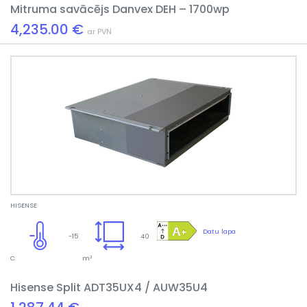
Mitruma savācējs Danvex DEH – 1700wp
4,235.00 €
ar PVN
HISENSE
Datu lapa
-15
40
C
m²
Hisense Split ADT35UX4 / AUW35U4