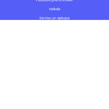
Palīdzība preču izvēlē!
Veikals
Serviss un apkope
Esto nomaksa
Paveiktie darbi
Blogs
Noteikumi
Kontakti
Privātuma politika
Sīkdatnes
Visas tiesības aizsargātas © 2026. SIA "KMJ".