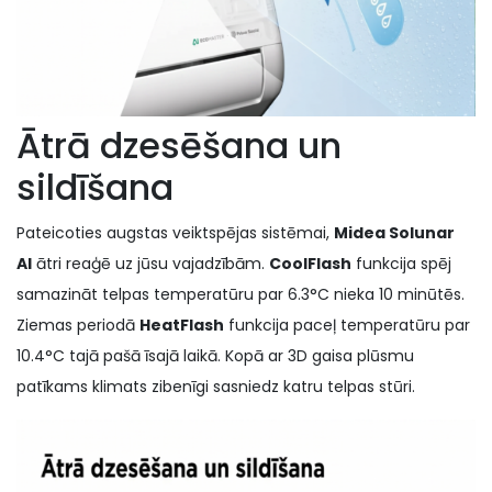
Ātrā dzesēšana un
sildīšana
Pateicoties augstas veiktspējas sistēmai,
Midea Solunar
AI
ātri reaģē uz jūsu vajadzībām.
CoolFlash
funkcija spēj
samazināt telpas temperatūru par 6.3°C nieka 10 minūtēs.
Ziemas periodā
HeatFlash
funkcija paceļ temperatūru par
10.4°C tajā pašā īsajā laikā. Kopā ar 3D gaisa plūsmu
patīkams klimats zibenīgi sasniedz katru telpas stūri.