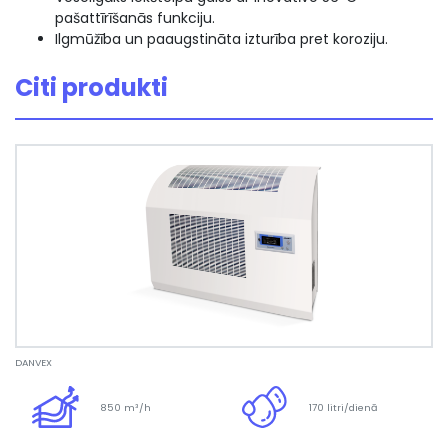
pašattīrīšanās funkciju.
Ilgmūžība un paaugstināta izturība pret koroziju.
Citi produkti
DANVEX
850 m³/h
170 litri/dienā