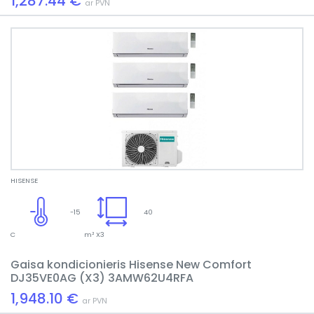
1,287.44 €
ar PVN
HISENSE
-15
40
C
m² X3
Gaisa kondicionieris Hisense New Comfort
DJ35VE0AG (X3) 3AMW62U4RFA
1,948.10 €
ar PVN