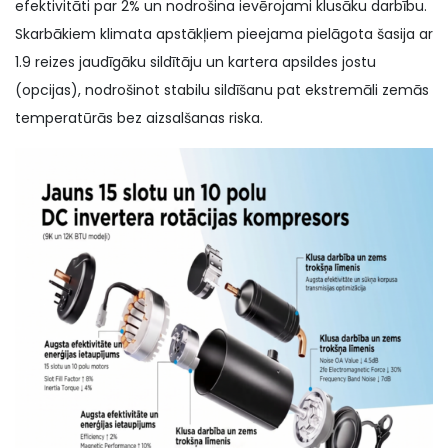
efektivitāti par 2% un nodrošina ievērojami klusāku darbību.
Skarbākiem klimata apstākļiem pieejama pielāgota šasija ar
1.9 reizes jaudīgāku sildītāju un kartera apsildes jostu
(opcijas), nodrošinot stabilu sildīšanu pat ekstremāli zemās
temperatūrās bez aizsalšanas riska.