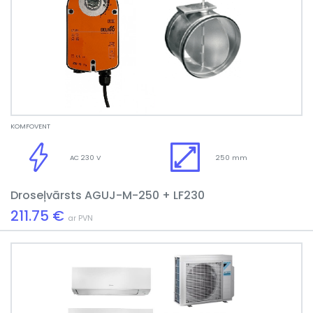
KOMFOVENT
AC 230 V
250 mm
Droseļvārsts AGUJ-M-250 + LF230
211.75 €
ar PVN