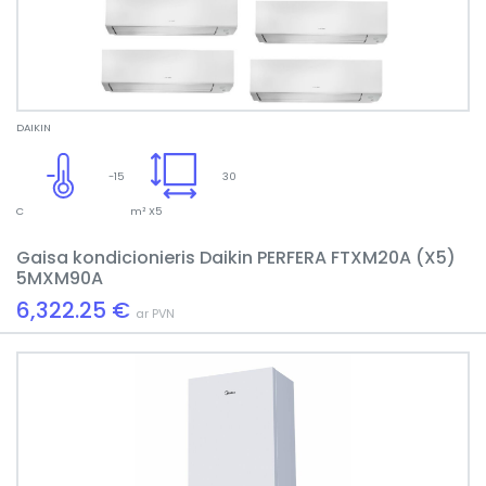
DAIKIN
-15
30
C
m² X5
Gaisa kondicionieris Daikin PERFERA FTXM20A (X5)
5MXM90A
6,322.25 €
ar PVN