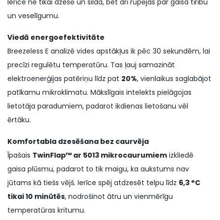
Ierīce ne tikai dzesē un silda, bet arī rūpējas par gaisa tīrību
un veselīgumu.
Viedā energoefektivitāte
Breezeless E analizē vides apstākļus ik pēc 30 sekundēm, lai
precīzi regulētu temperatūru. Tas ļauj samazināt
elektroenerģijas patēriņu līdz pat
20%
, vienlaikus saglabājot
patīkamu mikroklimatu. Mākslīgais intelekts pielāgojas
lietotāja paradumiem, padarot ikdienas lietošanu vēl
ērtāku.
Komfortabla dzesēšana bez caurvēja
Īpašais
TwinFlap™ ar 5013 mikrocaurumiem
izkliedē
gaisa plūsmu, padarot to tik maigu, ka aukstums nav
jūtams kā tiešs vējš. Ierīce spēj atdzesēt telpu līdz
6,3 °C
tikai 10 minūtēs
, nodrošinot ātru un vienmērīgu
temperatūras kritumu.