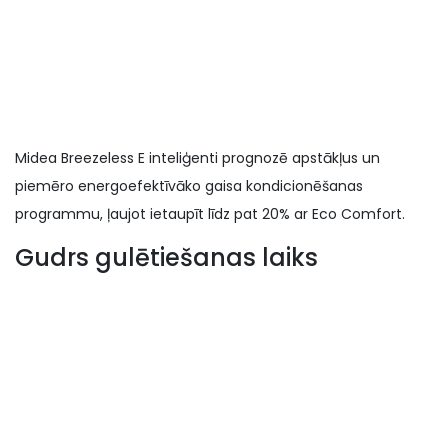
Midea Breezeless E inteliģenti prognozē apstākļus un
piemēro energoefektīvāko gaisa kondicionēšanas
programmu, ļaujot ietaupīt līdz pat 20% ar Eco Comfort.
Gudrs gulētiešanas laiks