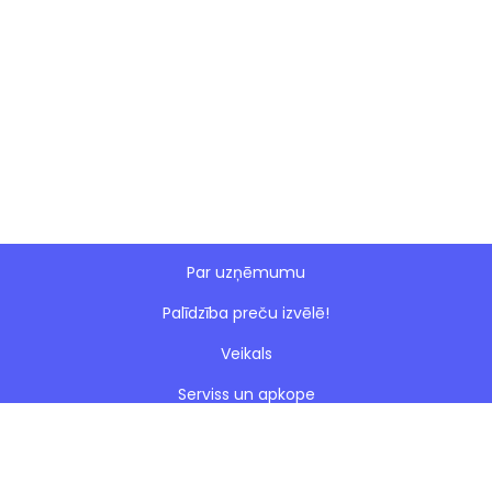
Par uzņēmumu
Palīdzība preču izvēlē!
Veikals
Serviss un apkope
Esto nomaksa
Paveiktie darbi