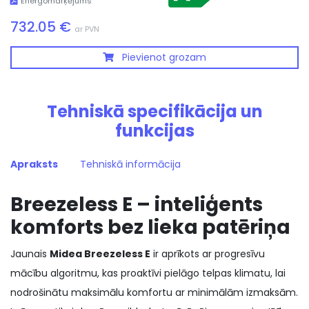
Energomarķējums
732.05 €
ar PVN
Pievienot grozam
Tehniskā specifikācija un
funkcijas
Apraksts
Tehniskā informācija
Breezeless E – inteliģents
komforts bez lieka patēriņa
Jaunais
Midea Breezeless E
ir aprīkots ar progresīvu
mācību algoritmu, kas proaktīvi pielāgo telpas klimatu, lai
nodrošinātu maksimālu komfortu ar minimālām izmaksām.