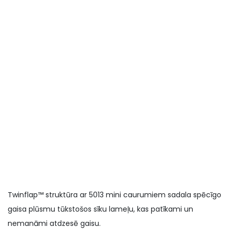
Twinflap™ struktūra ar 5013 mini caurumiem sadala spēcīgo
gaisa plūsmu tūkstošos sīku lameļu, kas patīkami un
nemanāmi atdzesē gaisu.