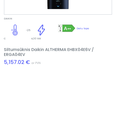
DAIKIN
Datu lapa
-25
C
4,30 kW
Siltumsūknis Daikin ALTHERMA EHBX04E6V /
ERGA04EV
5,157.02 €
ar PVN