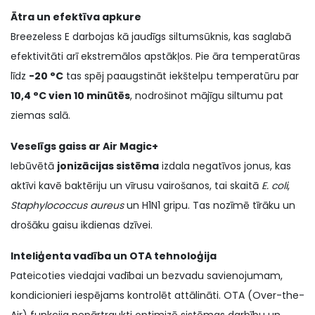
Ātra un efektīva apkure
Breezeless E darbojas kā jaudīgs siltumsūknis, kas saglabā
efektivitāti arī ekstremālos apstākļos. Pie āra temperatūras
līdz
-20 °C
tas spēj paaugstināt iekštelpu temperatūru par
10,4 °C vien 10 minūtēs
, nodrošinot mājīgu siltumu pat
ziemas salā.
Veselīgs gaiss ar Air Magic+
Iebūvētā
jonizācijas sistēma
izdala negatīvos jonus, kas
aktīvi kavē baktēriju un vīrusu vairošanos, tai skaitā
E. coli
,
Staphylococcus aureus
un H1N1 gripu. Tas nozīmē tīrāku un
drošāku gaisu ikdienas dzīvei.
Inteliģenta vadība un OTA tehnoloģija
Pateicoties viedajai vadībai un bezvadu savienojumam,
kondicionieri iespējams kontrolēt attālināti. OTA (Over-the-