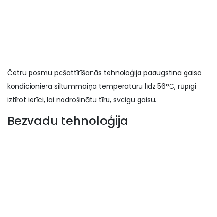
Četru posmu pašattīrīšanās tehnoloģija paaugstina gaisa
kondicioniera siltummaiņa temperatūru līdz 56°C, rūpīgi
iztīrot ierīci, lai nodrošinātu tīru, svaigu gaisu.
Bezvadu tehnoloģija