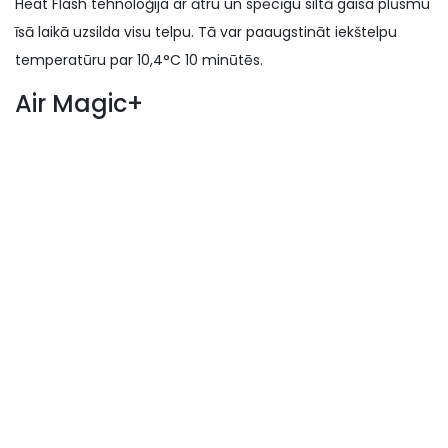
Heat Flash tehnoloģija ar ātru un spēcīgu siltā gaisa plūsmu
īsā laikā uzsilda visu telpu. Tā var paaugstināt iekštelpu
temperatūru par 10,4°C 10 minūtēs.
Air Magic+