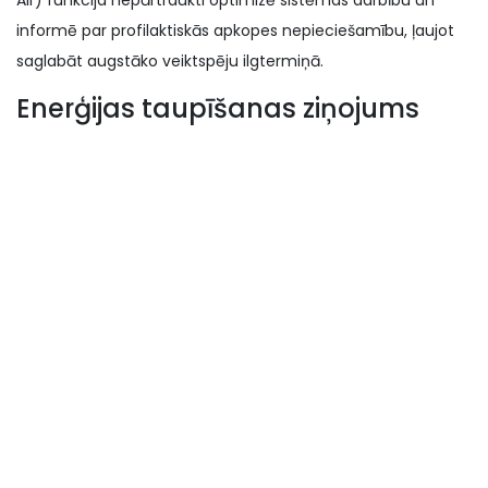
Air) funkcija nepārtraukti optimizē sistēmas darbību un
informē par profilaktiskās apkopes nepieciešamību, ļaujot
saglabāt augstāko veiktspēju ilgtermiņā.
Enerģijas taupīšanas ziņojums