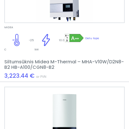
MIDEA
Datu lapa
-25
10.0
C
kW
Siltumsūknis Midea M-Thermal – MHA-V10W/D2N8-
B2 HB-A100/CGN8-B2
3,223.44 €
ar PVN