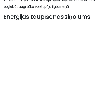
informē par profilaktiskās apkopes nepieciešamību, ļaujot
saglabāt augstāko veiktspēju ilgtermiņā.
Enerģijas taupīšanas ziņojums