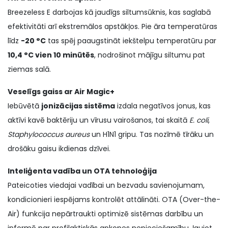
Breezeless E darbojas kā jaudīgs siltumsūknis, kas saglabā
efektivitāti arī ekstremālos apstākļos. Pie āra temperatūras
līdz
-20 °C
tas spēj paaugstināt iekštelpu temperatūru par
10,4 °C vien 10 minūtēs
, nodrošinot mājīgu siltumu pat
ziemas salā.
Veselīgs gaiss ar Air Magic+
Iebūvētā
jonizācijas sistēma
izdala negatīvos jonus, kas
aktīvi kavē baktēriju un vīrusu vairošanos, tai skaitā
E. coli
,
Staphylococcus aureus
un H1N1 gripu. Tas nozīmē tīrāku un
drošāku gaisu ikdienas dzīvei.
Inteliģenta vadība un OTA tehnoloģija
Pateicoties viedajai vadībai un bezvadu savienojumam,
kondicionieri iespējams kontrolēt attālināti. OTA (Over-the-
Air) funkcija nepārtraukti optimizē sistēmas darbību un