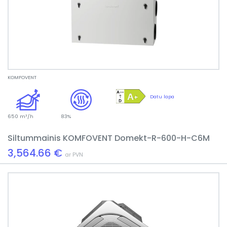
KOMFOVENT
Datu lapa
650 m³/h
83%
Siltummainis KOMFOVENT Domekt-R-600-H-C6M
3,564.66 €
ar PVN