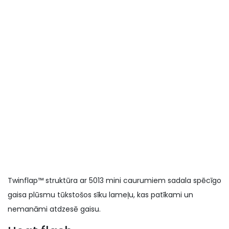
Twinflap™ struktūra ar 5013 mini caurumiem sadala spēcīgo
gaisa plūsmu tūkstošos sīku lameļu, kas patīkami un
nemanāmi atdzesē gaisu.