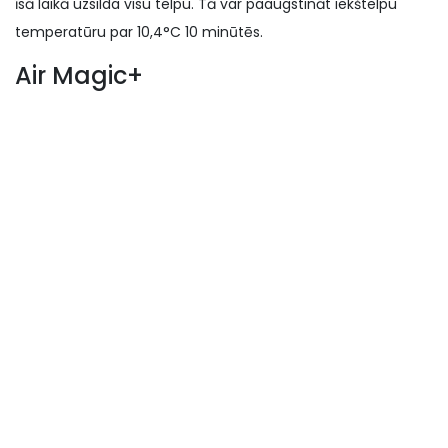
īsā laikā uzsilda visu telpu. Tā var paaugstināt iekštelpu
temperatūru par 10,4°C 10 minūtēs.
Air Magic+