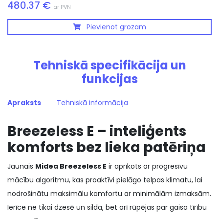
480.37 €
ar PVN
Pievienot grozam
Tehniskā specifikācija un
funkcijas
Apraksts
Tehniskā informācija
Breezeless E – inteliģents
komforts bez lieka patēriņa
Jaunais
Midea Breezeless E
ir aprīkots ar progresīvu
mācību algoritmu, kas proaktīvi pielāgo telpas klimatu, lai
nodrošinātu maksimālu komfortu ar minimālām izmaksām.
Ierīce ne tikai dzesē un silda, bet arī rūpējas par gaisa tīrību