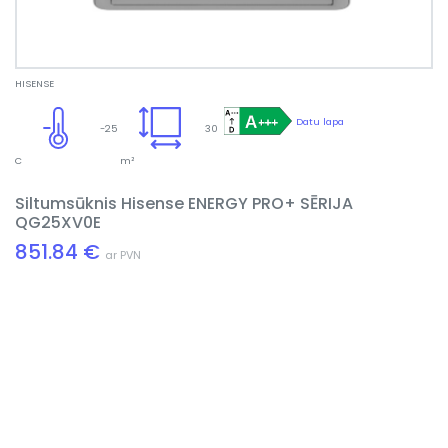
HISENSE
Datu lapa
-25
30
C
m²
Siltumsūknis Hisense ENERGY PRO+ SĒRIJA
QG25XV0E
851.84 €
ar PVN