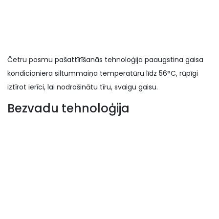
Četru posmu pašattīrīšanās tehnoloģija paaugstina gaisa
kondicioniera siltummaiņa temperatūru līdz 56°C, rūpīgi
iztīrot ierīci, lai nodrošinātu tīru, svaigu gaisu.
Bezvadu tehnoloģija