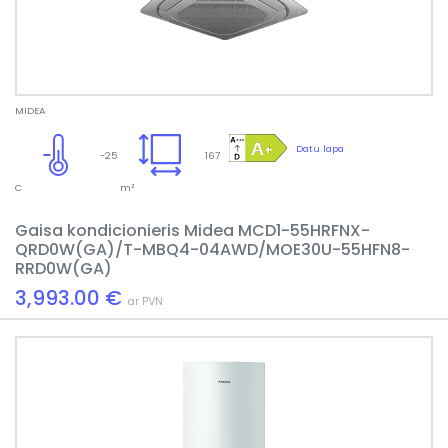
MIDEA
Datu lapa
-25
167
C
m²
Gaisa kondicionieris Midea MCD1-55HRFNX-
QRD0W(GA)/T-MBQ4-04AWD/MOE30U-55HFN8-
RRD0W(GA)
3,993.00 €
ar PVN