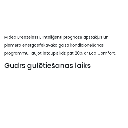
Midea Breezeless E inteliģenti prognozē apstākļus un
piemēro energoefektīvāko gaisa kondicionēšanas
programmu, ļaujot ietaupīt līdz pat 20% ar Eco Comfort.
Gudrs gulētiešanas laiks