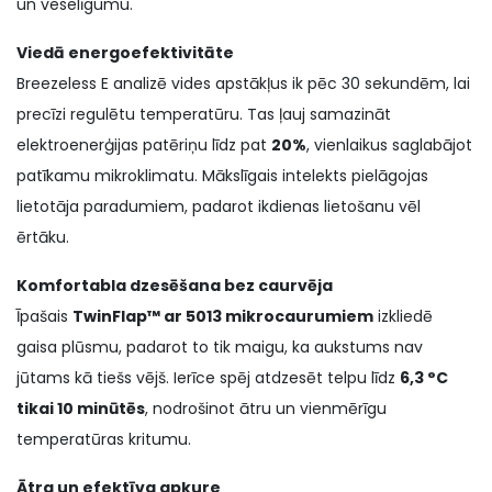
un veselīgumu.
Viedā energoefektivitāte
Breezeless E analizē vides apstākļus ik pēc 30 sekundēm, lai
precīzi regulētu temperatūru. Tas ļauj samazināt
elektroenerģijas patēriņu līdz pat
20%
, vienlaikus saglabājot
patīkamu mikroklimatu. Mākslīgais intelekts pielāgojas
lietotāja paradumiem, padarot ikdienas lietošanu vēl
ērtāku.
Komfortabla dzesēšana bez caurvēja
Īpašais
TwinFlap™ ar 5013 mikrocaurumiem
izkliedē
gaisa plūsmu, padarot to tik maigu, ka aukstums nav
jūtams kā tiešs vējš. Ierīce spēj atdzesēt telpu līdz
6,3 °C
tikai 10 minūtēs
, nodrošinot ātru un vienmērīgu
temperatūras kritumu.
Ātra un efektīva apkure