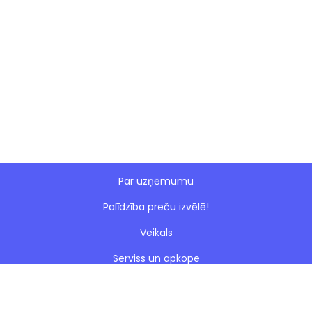
Par uzņēmumu
Palīdzība preču izvēlē!
Veikals
Serviss un apkope
Esto nomaksa
Paveiktie darbi