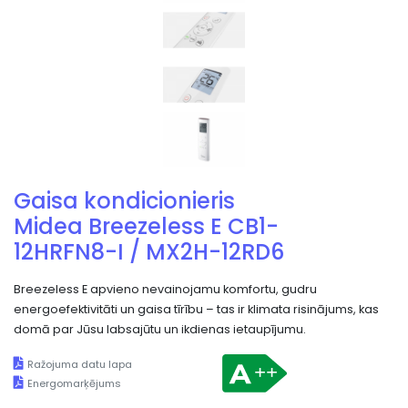
Gaisa kondicionieris
Midea Breezeless E CB1-
12HRFN8-I / MX2H-12RD6
Breezeless E apvieno nevainojamu komfortu, gudru
energoefektivitāti un gaisa tīrību – tas ir klimata risinājums, kas
domā par Jūsu labsajūtu un ikdienas ietaupījumu.
Ražojuma datu lapa
Energomarķējums