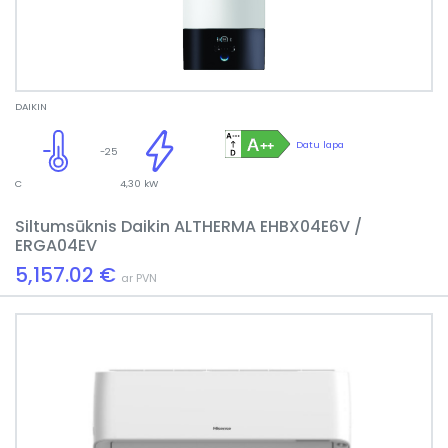
DAIKIN
Datu lapa
-25
C
4,30 kW
Siltumsūknis Daikin ALTHERMA EHBX04E6V /
ERGA04EV
5,157.02 €
ar PVN