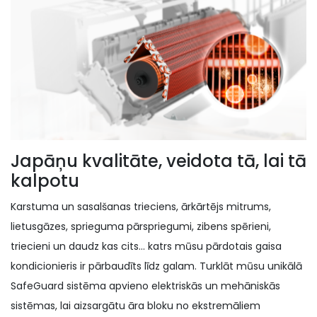
Japāņu kvalitāte, veidota tā, lai tā
kalpotu
Karstuma un sasalšanas trieciens, ārkārtējs mitrums,
lietusgāzes, sprieguma pārspriegumi, zibens spērieni,
triecieni un daudz kas cits… katrs mūsu pārdotais gaisa
kondicionieris ir pārbaudīts līdz galam. Turklāt mūsu unikālā
SafeGuard sistēma apvieno elektriskās un mehāniskās
sistēmas, lai aizsargātu āra bloku no ekstremāliem