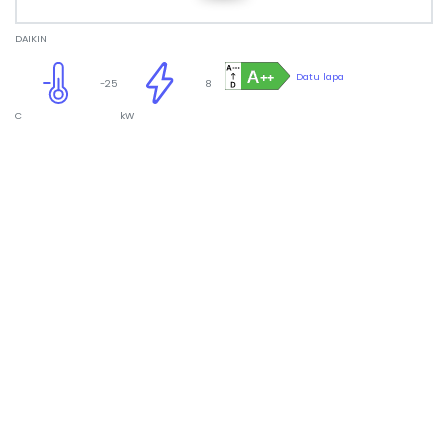
DAIKIN
Datu lapa
-25
8
C
kW
Siltumsūknis Daikin ALTHERMA EHVX08S18E6V/
ERGA08EVH
8,816.06 €
ar PVN
Par uzņēmumu
Palīdzība preču izvēlē!
Veikals
Serviss un apkope
Esto nomaksa