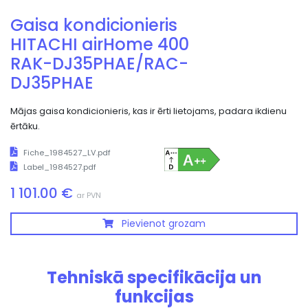
Gaisa kondicionieris
HITACHI airHome 400
RAK-DJ35PHAE/RAC-
DJ35PHAE
Mājas gaisa kondicionieris, kas ir ērti lietojams, padara ikdienu
ērtāku.
Fiche_1984527_LV.pdf
Label_1984527.pdf
1 101.00 €
ar PVN
Pievienot grozam
Tehniskā specifikācija un
funkcijas