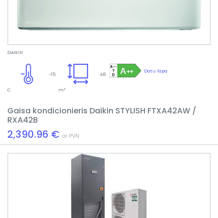
DAIKIN
Datu lapa
-15
48
C
m²
Gaisa kondicionieris Daikin STYLISH FTXA42AW /
RXA42B
2,390.96 €
ar PVN