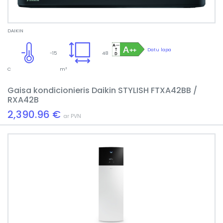
DAIKIN
Datu lapa
-15
48
C
m²
Gaisa kondicionieris Daikin STYLISH FTXA42BB /
RXA42B
2,390.96 €
ar PVN