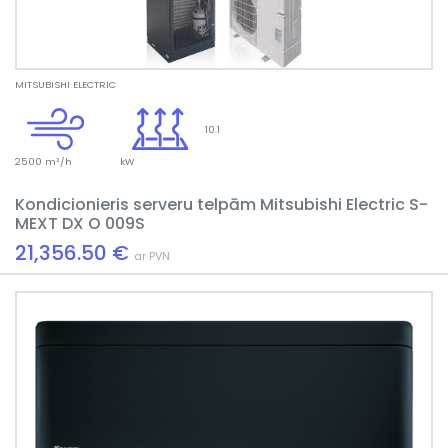
MITSUBISHI ELECTRIC
10.1
2500 m³/h
kW
Kondicionieris serveru telpām Mitsubishi Electric S-
MEXT DX O 009S
21,356.50 €
ar PVN