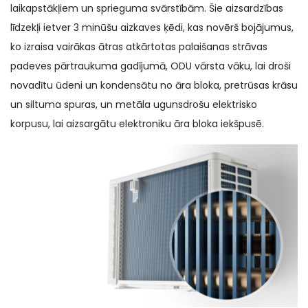
laikapstākļiem un sprieguma svārstībām. Šie aizsardzības
līdzekļi ietver 3 minūšu aizkaves ķēdi, kas novērš bojājumus,
ko izraisa vairākas ātras atkārtotas palaišanas strāvas
padeves pārtraukuma gadījumā, ODU vārsta vāku, lai droši
novadītu ūdeni un kondensātu no āra bloka, pretrūsas krāsu
un siltuma spuras, un metāla ugunsdrošu elektrisko
korpusu, lai aizsargātu elektroniku āra bloka iekšpusē.