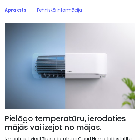
Apraksts
Tehniskā informācija
Pielāgo temperatūru, ierodoties
mājās vai izejot no mājas.
Izmantojiet viedtālruņa lietotni airCloud Home, lai iestatītu