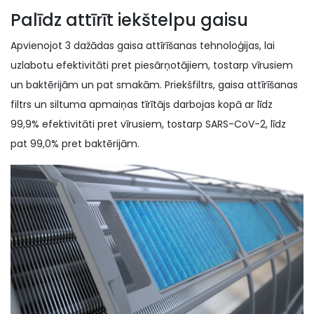
Palīdz attīrīt iekštelpu gaisu
Apvienojot 3 dažādas gaisa attīrīšanas tehnoloģijas, lai
uzlabotu efektivitāti pret piesārņotājiem, tostarp vīrusiem
un baktērijām un pat smakām. Priekšfiltrs, gaisa attīrīšanas
filtrs un siltuma apmaiņas tīrītājs darbojas kopā ar līdz
99,9% efektivitāti pret vīrusiem, tostarp SARS-CoV-2, līdz
pat 99,0% pret baktērijām.