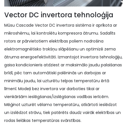
Vector DC invertora tehnoloģija
Mūsu Cascade Vector DC invertora sistēma ir aprīkota ar
mikroshēmu, lai kontrolētu kompresora ātrumu. Sadalīts
rotors ar pārvietotiem elektrības poliem nodrošina
elektromagnētisko trokšņu slāpēšanu un optimizē zema
ātruma energoefektivitāti. Izmantojot invertora tehnoloģiju,
gaisa kondicionieris atdziest ar maksimālo jaudu palaišanas
brīdī, pēc tam automātiski palēninās un darbojas ar
minimālu jaudu, lai uzturētu telpas temperatūru ērtā
līmenī. Modeļi bez invertora var darboties tikai ar
vienkāršām ieslēgšanas/izslēgšanas vadības ierīcēm.
Mēģinot uzturēt vēlamo temperatūru, atkārtoti ieslēdzot
un izslēdzot strāvu, tiek patērēts daudz vairāk elektrības un
rodas lielākas temperatūras svārstības.