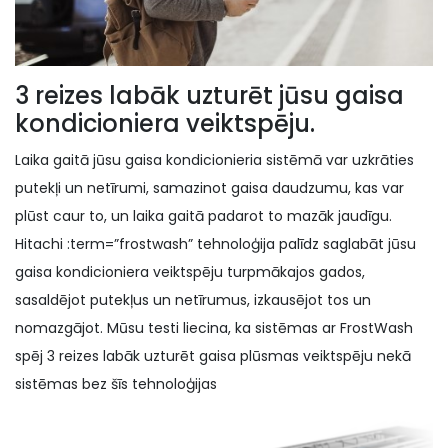
3 reizes labāk uzturēt jūsu gaisa
kondicioniera veiktspēju.
Laika gaitā jūsu gaisa kondicionieria sistēmā var uzkrāties
putekļi un netīrumi, samazinot gaisa daudzumu, kas var
plūst caur to, un laika gaitā padarot to mazāk jaudīgu.
Hitachi :term=”frostwash” tehnoloģija palīdz saglabāt jūsu
gaisa kondicioniera veiktspēju turpmākajos gados,
sasaldējot putekļus un netīrumus, izkausējot tos un
nomazgājot. Mūsu testi liecina, ka sistēmas ar FrostWash
spēj 3 reizes labāk uzturēt gaisa plūsmas veiktspēju nekā
sistēmas bez šīs tehnoloģijas