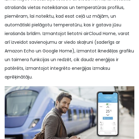
atrašanās vietas noteikšanas un temperatūras profilus,
piemēram, lai noteiktu, kad esat ceļā uz mājām, un
automātiski pielāgotu temperatūru, kas ir gatava jūsu
ierašanās brīdim. Izmantojot lietotni airCloud Home, varat
arī izveidot savienojumu ar viedo skaļruni (saderīgs ar
Amazon Echo un Google Home), izmantot iknedēļas grafiku
un taimera funkcijas un redzēt, cik daudz enerģijas ir
patērēts, izmantojot integrēto enerģijas izmaksu
aprēķinātāju.