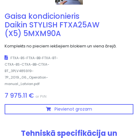
Gaisa kondicionieris
Daikin STYLISH FTXA25AW
(X5) 5MXM90A
Komplekts no pieciem iekšejiem blokiem un viena ārejā.
FTXA-BS-FTXA-BB-FTXA-BT-
CTXA-BS-CTXA-BB-CTXA-
BT_3PLV485919-
7P_2019_06_Operation-
manual_Latvian.pdf
7 975.11 €
ar PVN
Pievienot grozam
Tehniskā specifikācija un