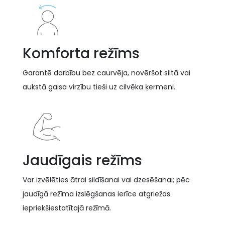
Komforta režīms
Garantē darbību bez caurvēja, novēršot siltā vai
aukstā gaisa virzību tieši uz cilvēka ķermeni.
Jaudīgais režīms
Var izvēlēties ātrai sildīšanai vai dzesēšanai; pēc
jaudīgā režīma izslēgšanas ierīce atgriežas
iepriekšiestatītajā režīmā.