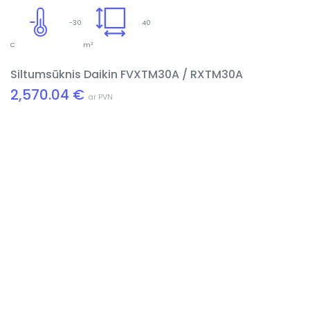
-30
40
C
m²
Siltumsūknis Daikin FVXTM30A / RXTM30A
2,570.04 €
ar PVN