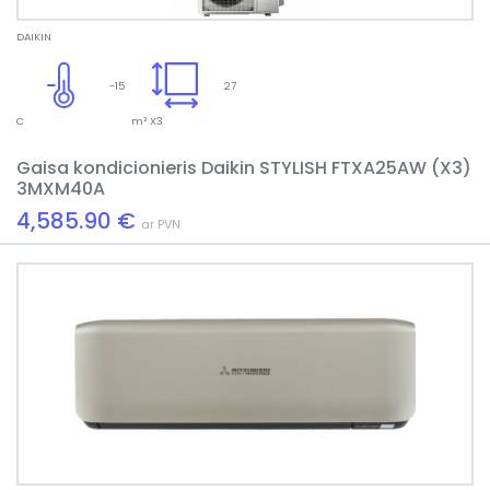
DAIKIN
-15
27
C
m² X3
Gaisa kondicionieris Daikin STYLISH FTXA25AW (X3)
3MXM40A
4,585.90 €
ar PVN