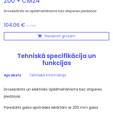
200 + CM24
Droseļvārsts un izpildmehānisms bez atsperes piedziņas
104.06 €
ar PVN
Pievienot grozam
Tehniskā specifikācija un
funkcijas
Apraksts
Tehniskā informācija
Droseļvārsts un elektrisks izpildmehānisms bez atsperes
piedziņas.
Paredzēts gaisa apstrādes iekārtām ar 200 mm gaisa