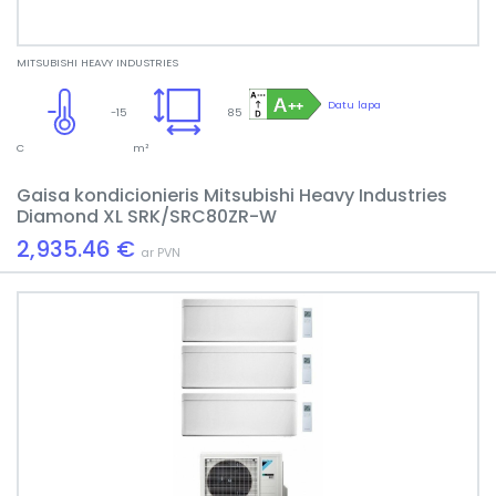
MITSUBISHI HEAVY INDUSTRIES
Datu lapa
-15
85
C
m²
Gaisa kondicionieris Mitsubishi Heavy Industries
Diamond XL SRK/SRC80ZR-W
2,935.46 €
ar PVN