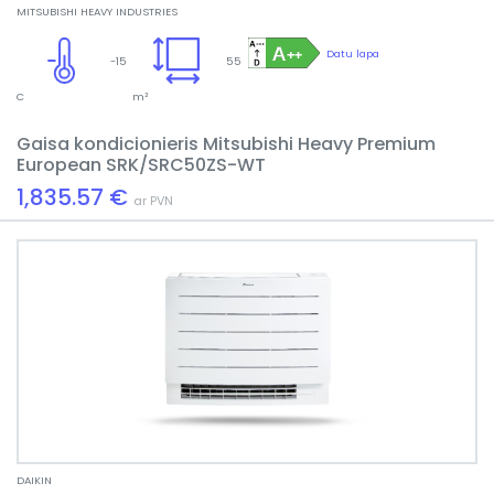
MITSUBISHI HEAVY INDUSTRIES
Datu lapa
-15
55
C
m²
Gaisa kondicionieris Mitsubishi Heavy Premium
European SRK/SRC50ZS-WT
1,835.57 €
ar PVN
DAIKIN