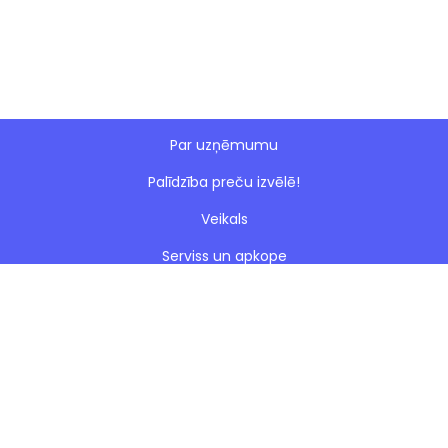
Par uzņēmumu
Palīdzība preču izvēlē!
Veikals
Serviss un apkope
Esto nomaksa
Paveiktie darbi
Blogs
Noteikumi
Kontakti