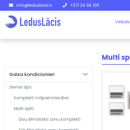
info@leduslacis.lv
+371 24 114 100
Veikals
Multi sp
Gaisa kondicionieri
Sienas tipa
Komplekti mājsaimniecībai
Multi spliti
Divu klimatisko zonu komplekti