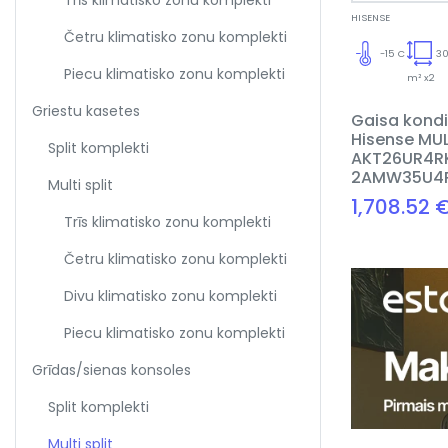
Trīs klimatisko zonu komplekti
HISENSE
Četru klimatisko zonu komplekti
-15 C
3
Piecu klimatisko zonu komplekti
m² x2
Griestu kasetes
Gaisa kondi
Hisense MUL
Split komplekti
AKT26UR4RK
2AMW35U4
Multi split
1,708.52 
Trīs klimatisko zonu komplekti
Četru klimatisko zonu komplekti
Divu klimatisko zonu komplekti
Piecu klimatisko zonu komplekti
Grīdas/sienas konsoles
Split komplekti
Multi split