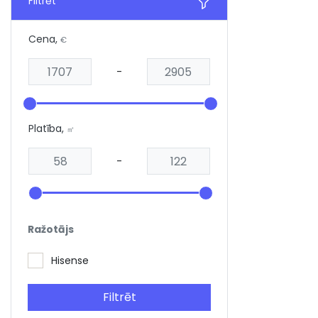
Filtrēt
Cena,
€
-
Platība,
㎡
-
Ražotājs
Hisense
Filtrēt