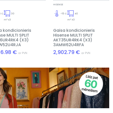
HISENSE
5 C
30
-15 C
40
m² x3
m² X3
a kondicionieris
Gaisa kondicionieris
nse MULTI SPLIT
Hisense MULTI SPLIT
6UR4RK4 (X3)
AKT35UR4RK4 (X3)
W52U4RJA
3AMW62U4RFA
86.98 €
2,902.79 €
ar PVN
ar PVN