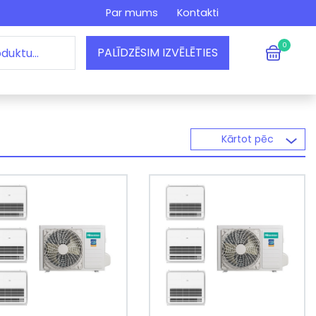
Par mums
Kontakti
0
PALĪDZĒSIM IZVĒLĒTIES
Kārtot pēc