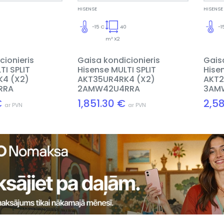
HISENSE
HISENSE
0
-15 C
40
-1
m² X2
cionieris
Gaisa kondicionieris
Gais
TI SPLIT
Hisense MULTI SPLIT
Hise
4 (X2)
AKT35UR4RK4 (X2)
AKT2
RRA
2AMW42U4RRA
3AM
€
1,851.30 €
2,5
ar PVN
ar PVN