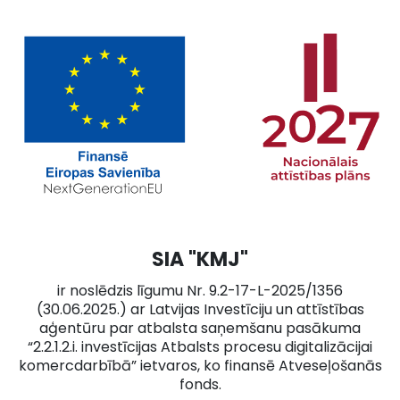
SIA "KMJ"
ir noslēdzis līgumu Nr. 9.2-17-L-2025/1356
(30.06.2025.) ar Latvijas Investīciju un attīstības
aģentūru par atbalsta saņemšanu pasākuma
“2.2.1.2.i. investīcijas Atbalsts procesu digitalizācijai
komercdarbībā” ietvaros, ko finansē Atveseļošanās
fonds.