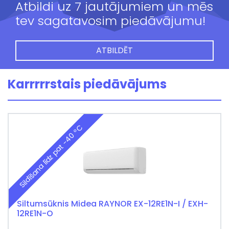
Atbildi uz 7 jautājumiem un mēs
tev sagatavosim piedāvājumu!
ATBILDĒT
Karrrrrstais piedāvājums
Sildīšana līdz pat -40 °C
Siltumsūknis Midea RAYNOR EX-12RE1N-I / EXH-
12RE1N-O