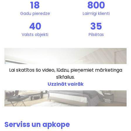
18
800
Gadu pieredze
Laimīgi klienti
40
35
Valsts objekti
Pilsētas
Lai skatītos šo video, lūdzu, pieņemiet mārketinga
sīkfailus.
Uzzināt vairāk
Serviss un apkope