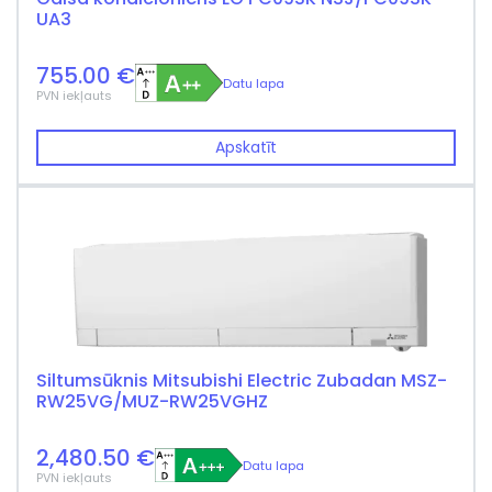
UA3
755.00 €
Datu lapa
PVN iekļauts
Apskatīt
Siltumsūknis Mitsubishi Electric Zubadan MSZ-
RW25VG/MUZ-RW25VGHZ
2,480.50 €
Datu lapa
PVN iekļauts