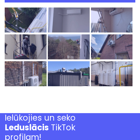
Ielūkojies un seko
Leduslācis
TikTok
profilam!