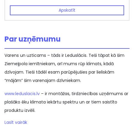
Apskatīt
Par uzņēmumu
Varens un uzticams – tāds ir Leduslācis. Teši tāpat kā šim
Ziemeļpola iemītniekam, arī mums rūp klimats, kādā
dzīvojam. Tieši tādēl esam parūpējušies par lieliskām
“mājām” šim varenajam dzīvniekam.
www.leduslacis.lv
– ir montāžas, tirdzniecības uzņēmums ar
plašāko ēku klimata iekārtu spektru un ar tiem saistīto
produktu izvēli.
Lasīt vairāk