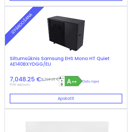
IZPĀRDOŠANA
Siltumsūknis Samsung EHS Mono HT Quiet
AE140BXYDGG/EU
7,048.25 €
8,258.25 €
Datu lapa
PVN iekļauts
Apskatīt