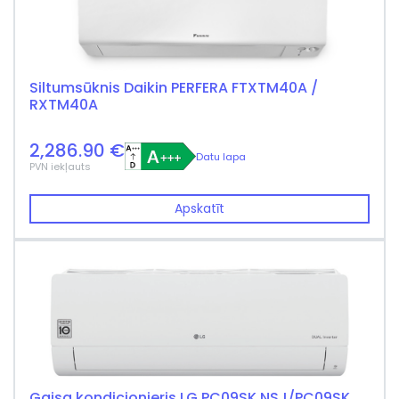
Siltumsūknis Daikin PERFERA FTXTM40A /
RXTM40A
2,286.90 €
Datu lapa
PVN iekļauts
Apskatīt
Gaisa kondicionieris LG PC09SK NSJ/PC09SK