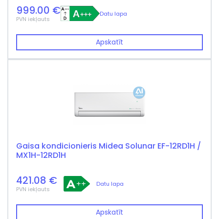
999.00 €
Datu lapa
PVN iekļauts
Apskatīt
Gaisa kondicionieris Midea Solunar EF-12RD1H /
MX1H-12RD1H
421.08 €
Datu lapa
PVN iekļauts
Apskatīt