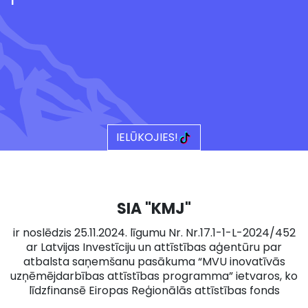
IELŪKOJIES!
SIA "KMJ"
ir noslēdzis 25.11.2024. līgumu Nr. Nr.17.1-1-L-2024/452
ar Latvijas Investīciju un attīstības aģentūru par
atbalsta saņemšanu pasākuma “MVU inovatīvās
uzņēmējdarbības attīstības programma” ietvaros, ko
līdzfinansē Eiropas Reģionālās attīstības fonds