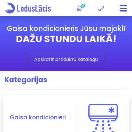
0
Gaisa kondicionieris Jūsu majoklī
DAŽU STUNDU LAIKĀ!
Apskatīt produktu katalogu
Kategorijas
Gaisa kondicionieri