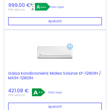
999.00 €
Datu lapa
PVN iekļauts
Apskatīt
Gaisa kondicionieris Midea Solunar EF-12RD1H /
MX1H-12RD1H
421.08 €
Datu lapa
PVN iekļauts
Apskatīt