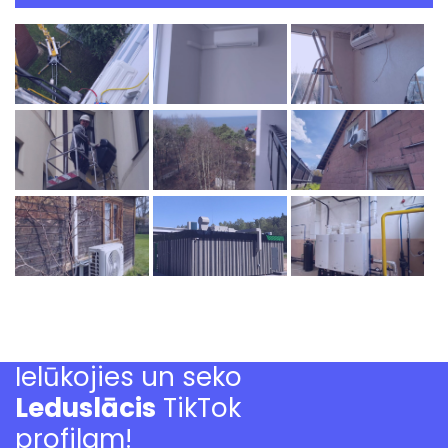
Ielūkojies un seko
Leduslācis
TikTok
profilam!