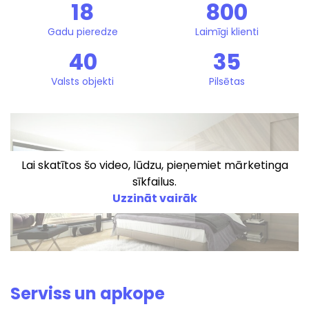
18
800
Gadu pieredze
Laimīgi klienti
40
35
Valsts objekti
Pilsētas
Lai skatītos šo video, lūdzu, pieņemiet mārketinga
sīkfailus.
Uzzināt vairāk
Serviss un apkope