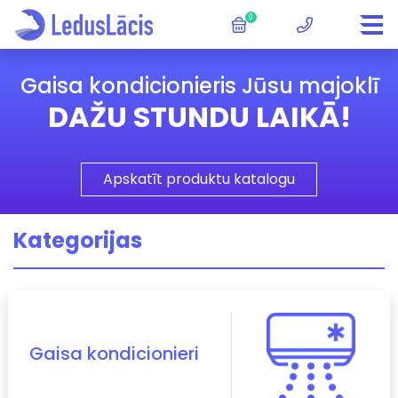
0
Gaisa kondicionieris Jūsu majoklī
DAŽU STUNDU LAIKĀ!
Apskatīt produktu katalogu
Kategorijas
Gaisa kondicionieri