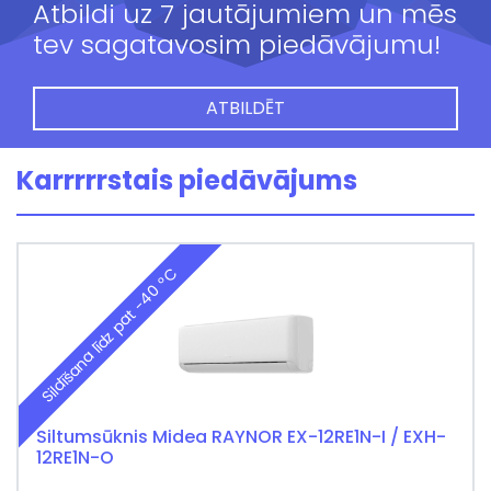
Atbildi uz 7 jautājumiem un mēs
tev sagatavosim piedāvājumu!
ATBILDĒT
Karrrrrstais piedāvājums
Sildīšana līdz pat -40 °C
Siltumsūknis Midea RAYNOR EX-12RE1N-I / EXH-
12RE1N-O