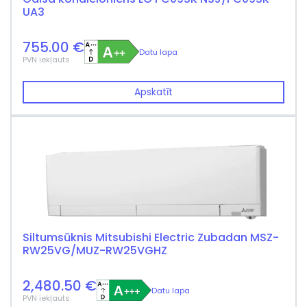
UA3
755.00 €
Datu lapa
PVN iekļauts
Apskatīt
Siltumsūknis Mitsubishi Electric Zubadan MSZ-
RW25VG/MUZ-RW25VGHZ
2,480.50 €
Datu lapa
PVN iekļauts