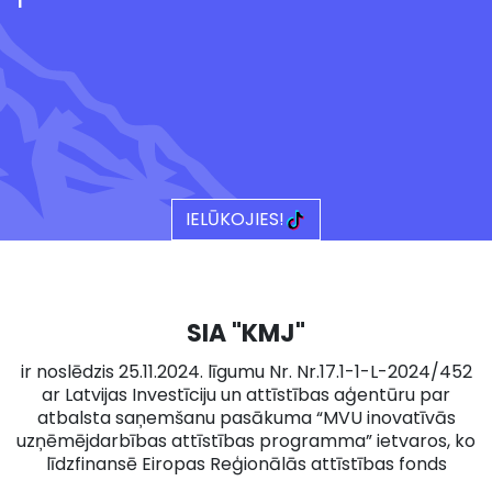
IELŪKOJIES!
SIA "KMJ"
ir noslēdzis 25.11.2024. līgumu Nr. Nr.17.1-1-L-2024/452
ar Latvijas Investīciju un attīstības aģentūru par
atbalsta saņemšanu pasākuma “MVU inovatīvās
uzņēmējdarbības attīstības programma” ietvaros, ko
līdzfinansē Eiropas Reģionālās attīstības fonds