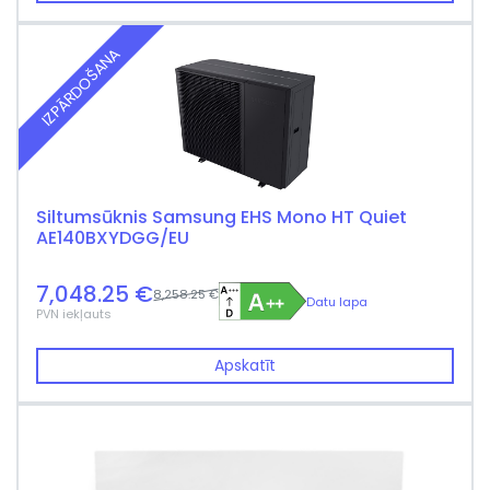
IZPĀRDOŠANA
Siltumsūknis Samsung EHS Mono HT Quiet
AE140BXYDGG/EU
7,048.25 €
8,258.25 €
Datu lapa
PVN iekļauts
Apskatīt