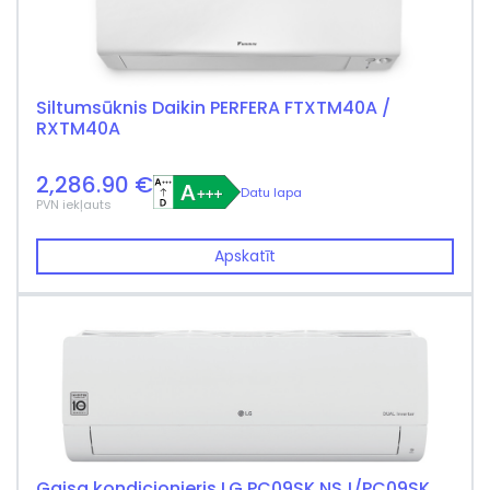
Siltumsūknis Daikin PERFERA FTXTM40A /
RXTM40A
2,286.90 €
Datu lapa
PVN iekļauts
Apskatīt
Gaisa kondicionieris LG PC09SK NSJ/PC09SK