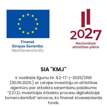
SIA "KMJ"
ir noslēdzis līgumu Nr. 9.2-17-L-2025/1356
(30.06.2025.) ar Latvijas Investīciju un attīstības
aģentūru par atbalsta saņemšanu pasākuma
“2.2.1.2.i. investīcijas Atbalsts procesu digitalizācijai
komercdarbībā” ietvaros, ko finansē Atveseļošanās
fonds.