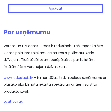
Apskatīt
Par uzņēmumu
Varens un uzticams – tāds ir Leduslācis. Teši tāpat kā šim
Ziemeļpola iemītniekam, arī mums rūp klimats, kādā
dzīvojam. Tieši tādēl esam parūpējušies par lieliskām
“mājām” šim varenajam dzīvniekam.
www.leduslacis.lv
– ir montāžas, tirdzniecības uzņēmums ar
plašāko ēku klimata iekārtu spektru un ar tiem saistīto
produktu izvēli.
Lasīt vairāk